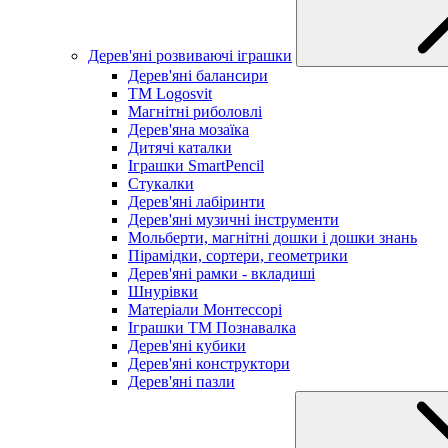
Дерев'яні розвиваючі іграшки
Дерев'яні балансири
TM Logosvit
Магнітні риболовлі
Дерев'яна мозаїка
Дитячі каталки
Іграшки SmartPencil
Стукалки
Дерев'яні лабіринти
Дерев'яні музичні інструменти
Мольберти, магнітні дошки і дошки знань
Пірамідки, сортери, геометрики
Дерев'яні рамки - вкладиші
Шнурівки
Матеріали Монтессорі
Іграшки ТМ Познавалка
Дерев'яні кубики
Дерев'яні конструктори
Дерев'яні пазли