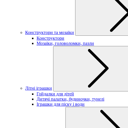
Конструктори та мозаїки
Конструктори
Мозаїки, головоломки, пазли
Літні іграшки
Гойдалки для дітей
Дитячі палатки, будиночки, тунелі
Іграшки для піску і води