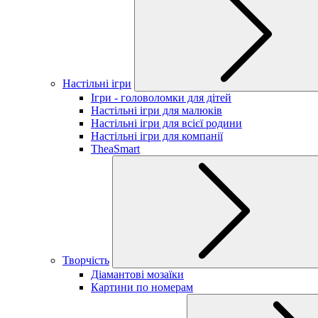
Настільні ігри
Ігри - головоломки для дітей
Настільні ігри для малюків
Настільні ігри для всієї родини
Настільні ігри для компанії
TheaSmart
Творчість
Діамантові мозаїки
Картини по номерам