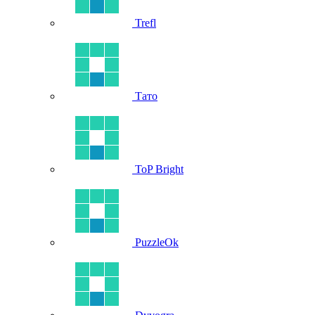
Trefl
Тато
ToP Bright
PuzzleOk