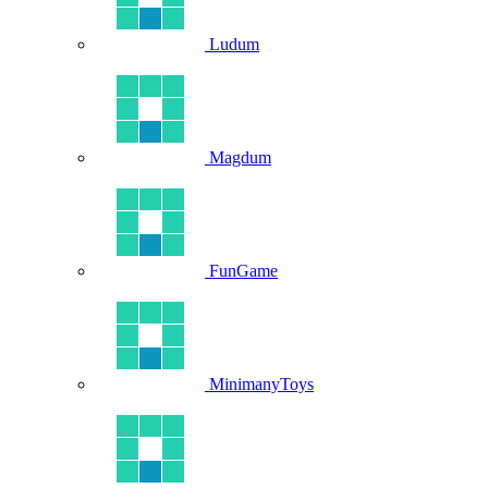
Ludum
Magdum
FunGame
MinimanyToys