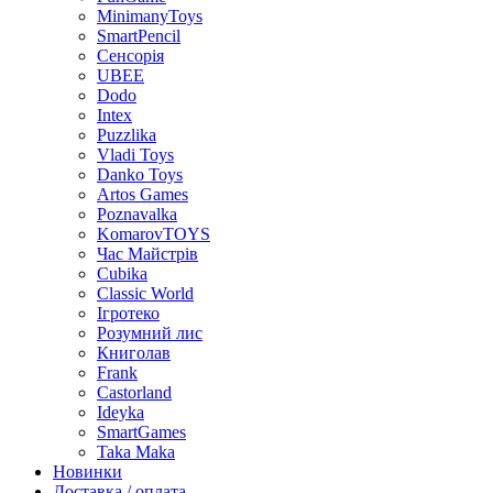
MinimanyToys
SmartPencil
Сенсорія
UBEE
Dodo
Intex
Puzzlika
Vladi Toys
Danko Toys
Artos Games
Poznavalka
KomarovTOYS
Час Майстрів
Cubika
Classic World
Ігротеко
Розумний лис
Книголав
Frank
Castorland
Ideyka
SmartGames
Taka Maka
Новинки
Доставка / оплата