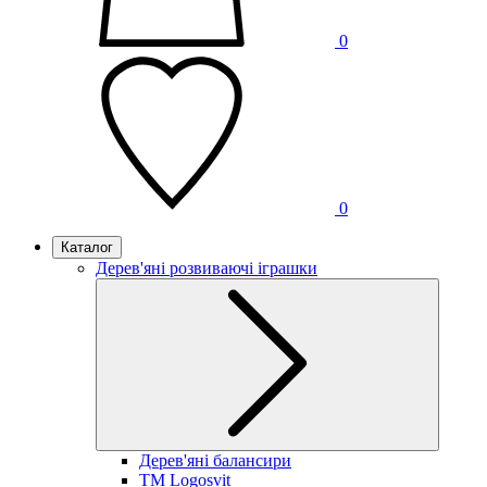
0
0
Каталог
Дерев'яні розвиваючі іграшки
Дерев'яні балансири
TM Logosvit