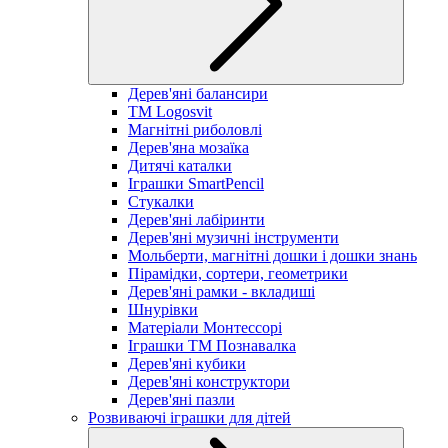
Дерев'яні балансири
TM Logosvit
Магнітні риболовлі
Дерев'яна мозаїка
Дитячі каталки
Іграшки SmartPencil
Стукалки
Дерев'яні лабіринти
Дерев'яні музичні інструменти
Мольберти, магнітні дошки і дошки знань
Пірамідки, сортери, геометрики
Дерев'яні рамки - вкладиші
Шнурівки
Матеріали Монтессорі
Іграшки ТМ Познавалка
Дерев'яні кубики
Дерев'яні конструктори
Дерев'яні пазли
Розвиваючі іграшки для дітей