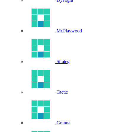
Dyvogra
Mr.Playwood
Strateg
Tactic
Granna