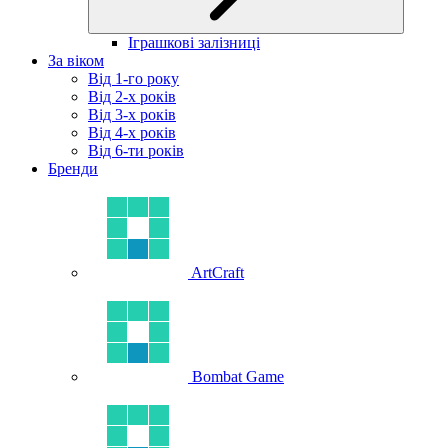
Іграшкові залізниці
За віком
Від 1-го року
Від 2-х років
Від 3-х років
Від 4-х років
Від 6-ти років
Бренди
ArtCraft
Bombat Game