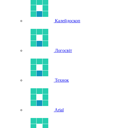
Калейдоскоп
Логосвіт
Технок
Arial