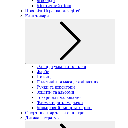
Бізіборди
Кінетичний пісок
Новорічні іграшки для дітей
Канцтовари
Олівці, гумки та точилки
Фарби
Ножиці
Пластилін та маса для ліплення
Ручки та коректори
Зошити та альбоми
Товари для малювання
Фломастери та маркери
Кольоровий папір та картон
Спортінвентар та активні ігри
Дитяча література