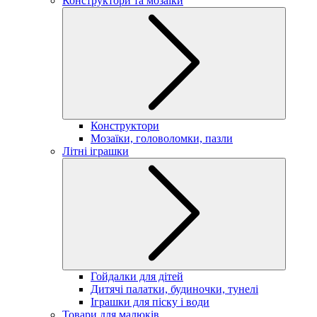
Конструктори та мозаїки
Конструктори
Мозаїки, головоломки, пазли
Літні іграшки
Гойдалки для дітей
Дитячі палатки, будиночки, тунелі
Іграшки для піску і води
Товари для малюків