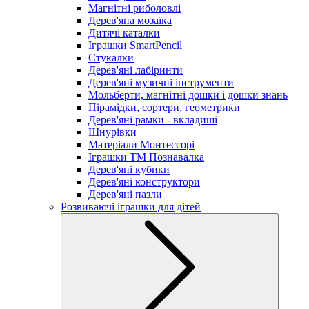
Магнітні риболовлі
Дерев'яна мозаїка
Дитячі каталки
Іграшки SmartPencil
Стукалки
Дерев'яні лабіринти
Дерев'яні музичні інструменти
Мольберти, магнітні дошки і дошки знань
Пірамідки, сортери, геометрики
Дерев'яні рамки - вкладиші
Шнурівки
Матеріали Монтессорі
Іграшки ТМ Познавалка
Дерев'яні кубики
Дерев'яні конструктори
Дерев'яні пазли
Розвиваючі іграшки для дітей