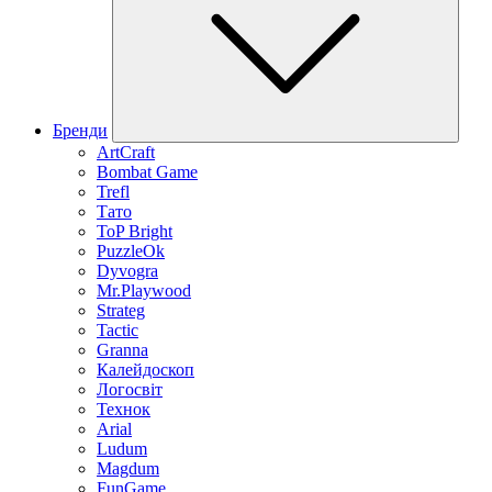
Бренди
ArtCraft
Bombat Game
Trefl
Тато
ToP Bright
PuzzleOk
Dyvogra
Mr.Playwood
Strateg
Tactic
Granna
Калейдоскоп
Логосвіт
Технок
Arial
Ludum
Magdum
FunGame