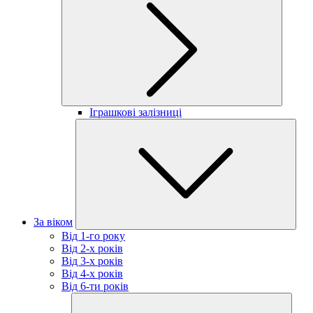
Іграшкові залізниці
За віком
Від 1-го року
Від 2-х років
Від 3-х років
Від 4-х років
Від 6-ти років