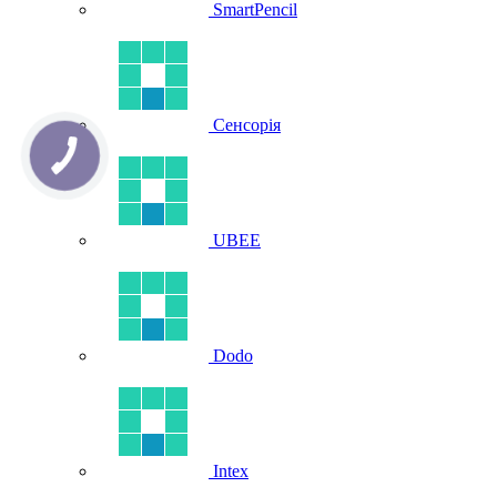
SmartPencil
Сенсорія
UBEE
Dodo
Intex