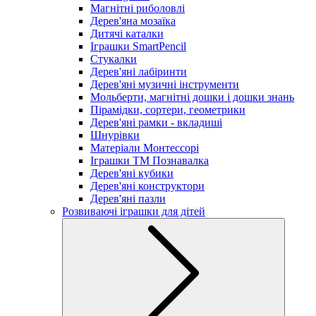
Магнітні риболовлі
Дерев'яна мозаїка
Дитячі каталки
Іграшки SmartPencil
Стукалки
Дерев'яні лабіринти
Дерев'яні музичні інструменти
Мольберти, магнітні дошки і дошки знань
Пірамідки, сортери, геометрики
Дерев'яні рамки - вкладиші
Шнурівки
Матеріали Монтессорі
Іграшки ТМ Познавалка
Дерев'яні кубики
Дерев'яні конструктори
Дерев'яні пазли
Розвиваючі іграшки для дітей