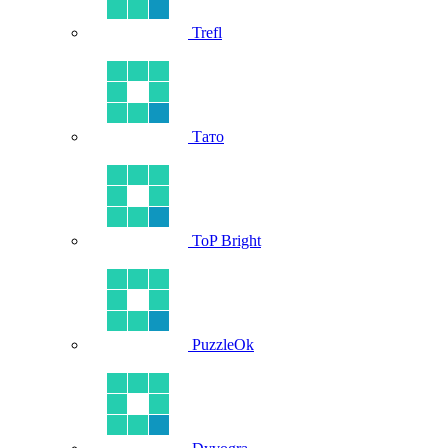
Trefl
Тато
ToP Bright
PuzzleOk