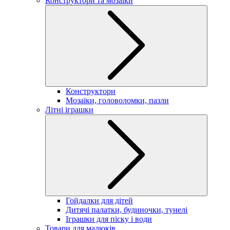
Конструктори та мозаїки
Конструктори
Мозаїки, головоломки, пазли
Літні іграшки
Гойдалки для дітей
Дитячі палатки, будиночки, тунелі
Іграшки для піску і води
Товари для малюків