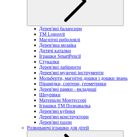
Дерев'яні балансири
TM Logosvit
Магнітні риболовлі
Дерев'яна мозаїка
Дитячі каталки
Іграшки SmartPencil
Стукалки
Дерев'яні лабіринти
Дерев'яні музичні інструменти
Мольберти, магнітні дошки і дошки знань
Пірамідки, сортери, геометрики
Дерев'яні рамки - вкладиші
Шнурівки
Матеріали Монтессорі
Іграшки ТМ Познавалка
Дерев'яні кубики
Дерев'яні конструктори
Дерев'яні пазли
Розвиваючі іграшки для дітей