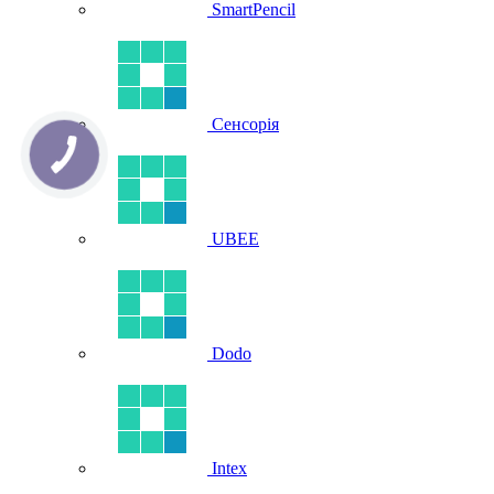
SmartPencil
Сенсорія
UBEE
Dodo
Intex