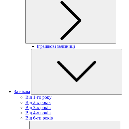
Іграшкові залізниці
За віком
Від 1-го року
Від 2-х років
Від 3-х років
Від 4-х років
Від 6-ти років