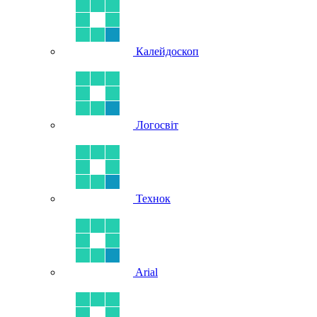
Калейдоскоп
Логосвіт
Технок
Arial