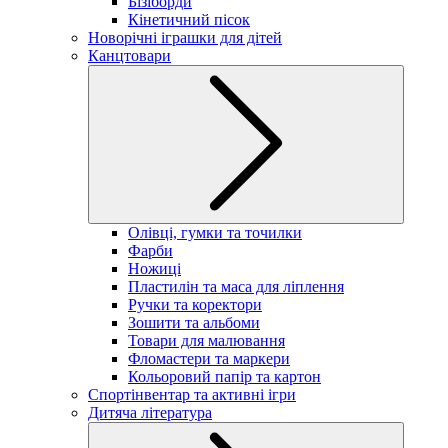
Бізіборди
Кінетичний пісок
Новорічні іграшки для дітей
Канцтовари
Олівці, гумки та точилки
Фарби
Ножиці
Пластилін та маса для ліплення
Ручки та коректори
Зошити та альбоми
Товари для малювання
Фломастери та маркери
Кольоровий папір та картон
Спортінвентар та активні ігри
Дитяча література