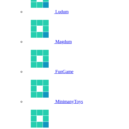
Ludum
Magdum
FunGame
MinimanyToys