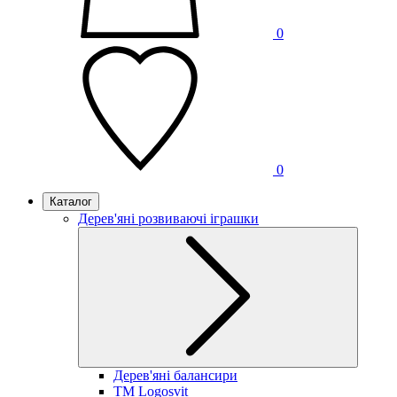
0
0
Каталог
Дерев'яні розвиваючі іграшки
Дерев'яні балансири
TM Logosvit