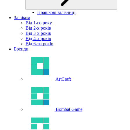
Іграшкові залізниці
За віком
Від 1-го року
Від 2-х років
Від 3-х років
Від 4-х років
Від 6-ти років
Бренди
ArtCraft
Bombat Game