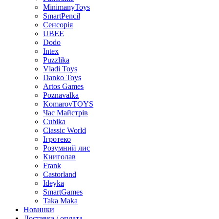
MinimanyToys
SmartPencil
Сенсорія
UBEE
Dodo
Intex
Puzzlika
Vladi Toys
Danko Toys
Artos Games
Poznavalka
KomarovTOYS
Час Майстрів
Cubika
Classic World
Ігротеко
Розумний лис
Книголав
Frank
Castorland
Ideyka
SmartGames
Taka Maka
Новинки
Доставка / оплата