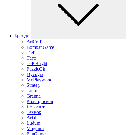
Бренди
ArtCraft
Bombat Game
Trefl
Тато
ToP Bright
PuzzleOk
Dyvogra
Mr.Playwood
Strateg
Tactic
Granna
Калейдоскоп
Логосвіт
Технок
Arial
Ludum
Magdum
FunGame