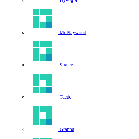
Dyvogra
Mr.Playwood
Strateg
Tactic
Granna