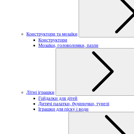
Конструктори та мозаїки
Конструктори
Мозаїки, головоломки, пазли
Літні іграшки
Гойдалки для дітей
Дитячі палатки, будиночки, тунелі
Іграшки для піску і води