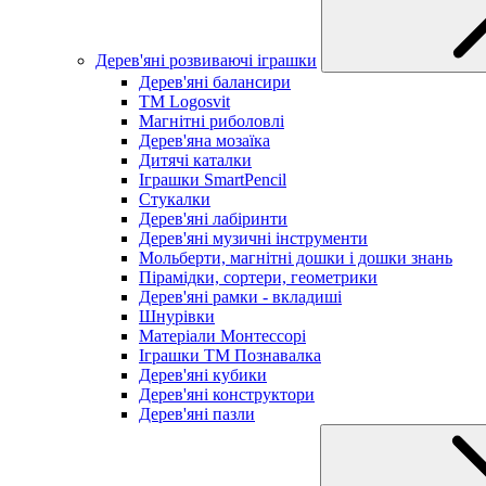
Дерев'яні розвиваючі іграшки
Дерев'яні балансири
TM Logosvit
Магнітні риболовлі
Дерев'яна мозаїка
Дитячі каталки
Іграшки SmartPencil
Стукалки
Дерев'яні лабіринти
Дерев'яні музичні інструменти
Мольберти, магнітні дошки і дошки знань
Пірамідки, сортери, геометрики
Дерев'яні рамки - вкладиші
Шнурівки
Матеріали Монтессорі
Іграшки ТМ Познавалка
Дерев'яні кубики
Дерев'яні конструктори
Дерев'яні пазли