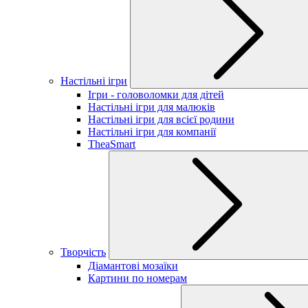
Настільні ігри
Ігри - головоломки для дітей
Настільні ігри для малюків
Настільні ігри для всієї родини
Настільні ігри для компанії
TheaSmart
Творчість
Діамантові мозаїки
Картини по номерам