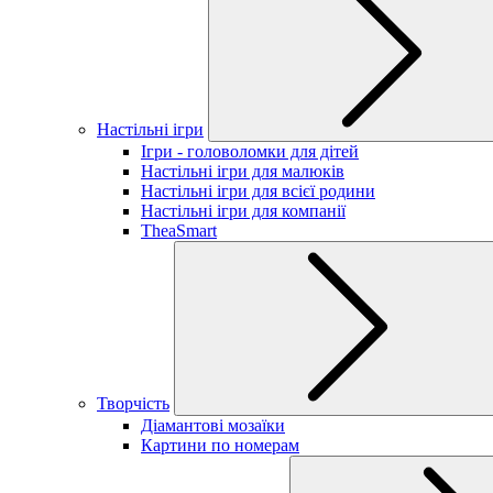
Настільні ігри
Ігри - головоломки для дітей
Настільні ігри для малюків
Настільні ігри для всієї родини
Настільні ігри для компанії
TheaSmart
Творчість
Діамантові мозаїки
Картини по номерам