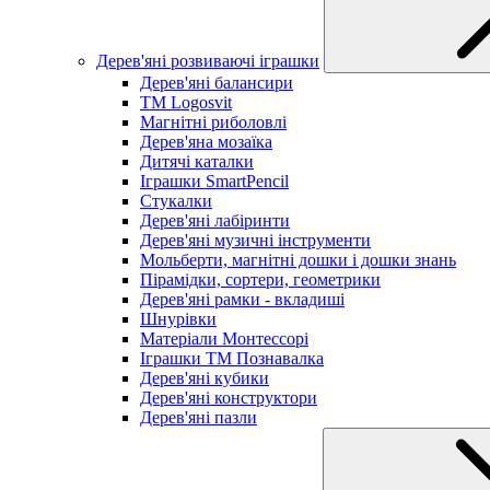
Дерев'яні розвиваючі іграшки
Дерев'яні балансири
TM Logosvit
Магнітні риболовлі
Дерев'яна мозаїка
Дитячі каталки
Іграшки SmartPencil
Стукалки
Дерев'яні лабіринти
Дерев'яні музичні інструменти
Мольберти, магнітні дошки і дошки знань
Пірамідки, сортери, геометрики
Дерев'яні рамки - вкладиші
Шнурівки
Матеріали Монтессорі
Іграшки ТМ Познавалка
Дерев'яні кубики
Дерев'яні конструктори
Дерев'яні пазли