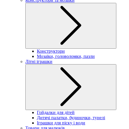
Конструктори та мозаїки
Конструктори
Мозаїки, головоломки, пазли
Літні іграшки
Гойдалки для дітей
Дитячі палатки, будиночки, тунелі
Іграшки для піску і води
Товари для малюків