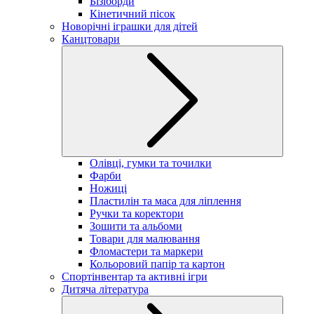
Бізіборди
Кінетичний пісок
Новорічні іграшки для дітей
Канцтовари
Олівці, гумки та точилки
Фарби
Ножиці
Пластилін та маса для ліплення
Ручки та коректори
Зошити та альбоми
Товари для малювання
Фломастери та маркери
Кольоровий папір та картон
Спортінвентар та активні ігри
Дитяча література