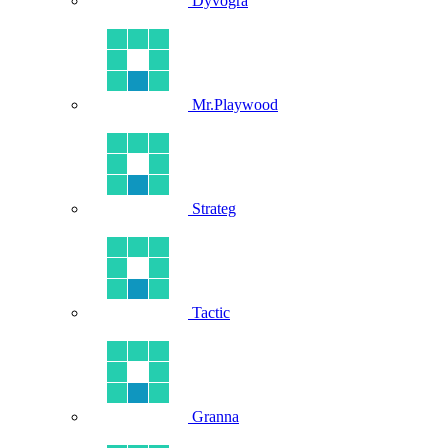
Dyvogra
Mr.Playwood
Strateg
Tactic
Granna