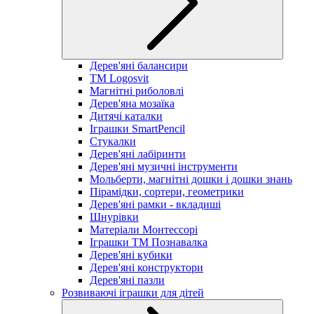
Дерев'яні балансири
TM Logosvit
Магнітні риболовлі
Дерев'яна мозаїка
Дитячі каталки
Іграшки SmartPencil
Стукалки
Дерев'яні лабіринти
Дерев'яні музичні інструменти
Мольберти, магнітні дошки і дошки знань
Пірамідки, сортери, геометрики
Дерев'яні рамки - вкладиші
Шнурівки
Матеріали Монтессорі
Іграшки ТМ Познавалка
Дерев'яні кубики
Дерев'яні конструктори
Дерев'яні пазли
Розвиваючі іграшки для дітей