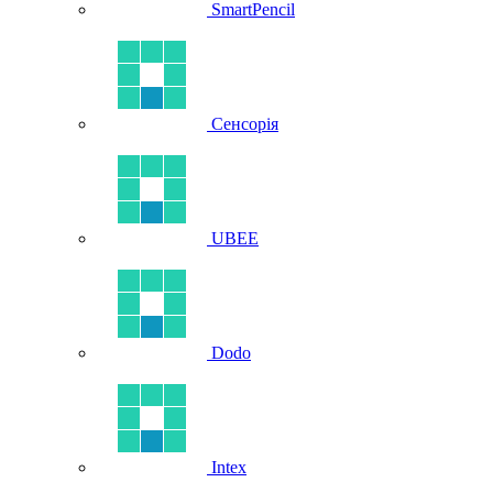
SmartPencil
Сенсорія
UBEE
Dodo
Intex