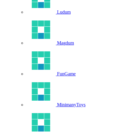
Ludum
Magdum
FunGame
MinimanyToys