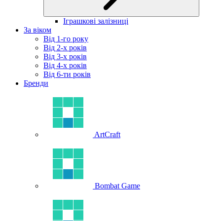
Іграшкові залізниці
За віком
Від 1-го року
Від 2-х років
Від 3-х років
Від 4-х років
Від 6-ти років
Бренди
ArtCraft
Bombat Game