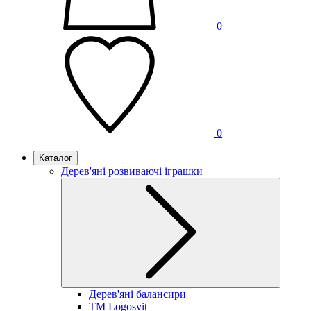
0
0
Каталог
Дерев'яні розвиваючі іграшки
Дерев'яні балансири
TM Logosvit