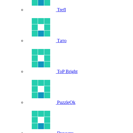
Trefl
Тато
ToP Bright
PuzzleOk