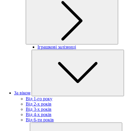
Іграшкові залізниці
За віком
Від 1-го року
Від 2-х років
Від 3-х років
Від 4-х років
Від 6-ти років