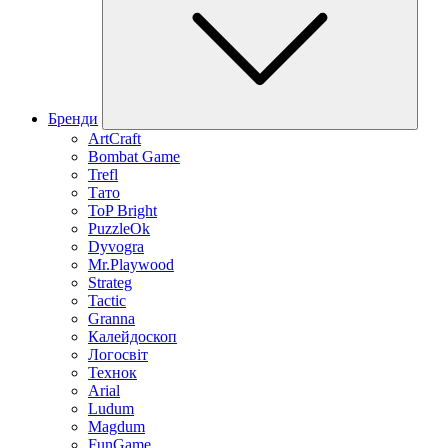
Бренди
ArtCraft
Bombat Game
Trefl
Тато
ToP Bright
PuzzleOk
Dyvogra
Mr.Playwood
Strateg
Tactic
Granna
Калейдоскоп
Логосвіт
Технок
Arial
Ludum
Magdum
FunGame