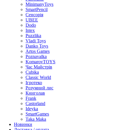
MinimanyToys
SmartPencil
Сенсорія
UBEE
Dodo
Intex
Puzzlika
Vladi Toys
Danko Toys
Artos Games
Poznavalka
KomarovTOYS
Час Майстрів
Cubika
Classic World
Ігротеко
Розумний лис
Книголав
Frank
Castorland
Ideyka
SmartGames
Taka Maka
Новинки
Доставка / оплата