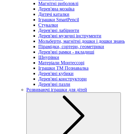
Магнітні риболовлі
Дерев'яна мозаїка
Дитячі каталки
Іграшки SmartPencil
Стукалки
Дерев'яні лабіринти
Дерев'яні музичні інструменти
Мольберти, магнітні дошки і дошки знань
Пірамідки, сортери, геометрики
Дерев'яні рамки - вкладиші
Шнурівки
Матеріали Монтессорі
Іграшки ТМ Познавалка
Дерев'яні кубики
Дерев'яні конструктори
Дерев'яні пазли
Розвиваючі іграшки для дітей