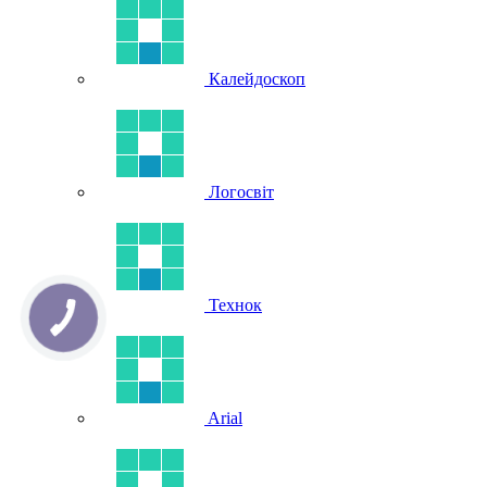
Калейдоскоп
Логосвіт
Технок
Arial