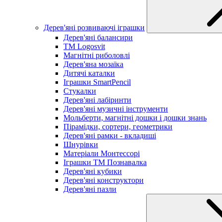
Дерев'яні розвиваючі іграшки
Дерев'яні балансири
TM Logosvit
Магнітні риболовлі
Дерев'яна мозаїка
Дитячі каталки
Іграшки SmartPencil
Стукалки
Дерев'яні лабіринти
Дерев'яні музичні інструменти
Мольберти, магнітні дошки і дошки знань
Пірамідки, сортери, геометрики
Дерев'яні рамки - вкладиші
Шнурівки
Матеріали Монтессорі
Іграшки ТМ Познавалка
Дерев'яні кубики
Дерев'яні конструктори
Дерев'яні пазли