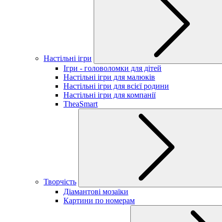
Настільні ігри
Ігри - головоломки для дітей
Настільні ігри для малюків
Настільні ігри для всієї родини
Настільні ігри для компанії
TheaSmart
Творчість
Діамантові мозаїки
Картини по номерам