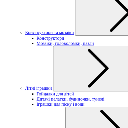
Конструктори та мозаїки
Конструктори
Мозаїки, головоломки, пазли
Літні іграшки
Гойдалки для дітей
Дитячі палатки, будиночки, тунелі
Іграшки для піску і води