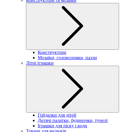
Конструктори та мозаїки
Конструктори
Мозаїки, головоломки, пазли
Літні іграшки
Гойдалки для дітей
Дитячі палатки, будиночки, тунелі
Іграшки для піску і води
Товари для малюків