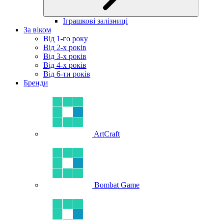
Іграшкові залізниці
За віком
Від 1-го року
Від 2-х років
Від 3-х років
Від 4-х років
Від 6-ти років
Бренди
ArtCraft
Bombat Game