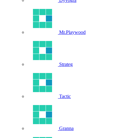
Dyvogra
Mr.Playwood
Strateg
Tactic
Granna