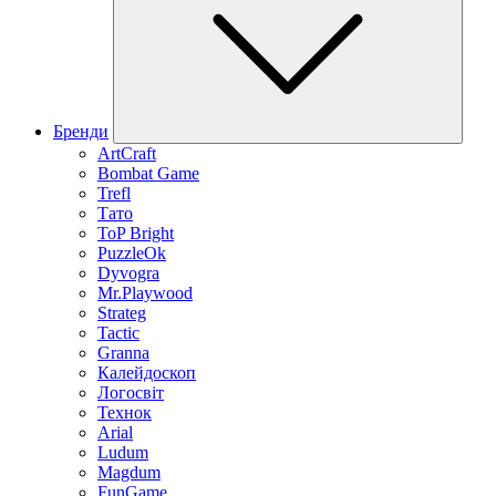
Бренди
ArtCraft
Bombat Game
Trefl
Тато
ToP Bright
PuzzleOk
Dyvogra
Mr.Playwood
Strateg
Tactic
Granna
Калейдоскоп
Логосвіт
Технок
Arial
Ludum
Magdum
FunGame