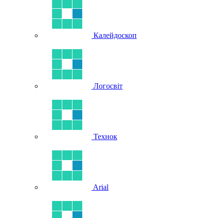
Калейдоскоп
Логосвіт
Технок
Arial