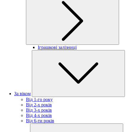
Іграшкові залізниці
За віком
Від 1-го року
Від 2-х років
Від 3-х років
Від 4-х років
Від 6-ти років