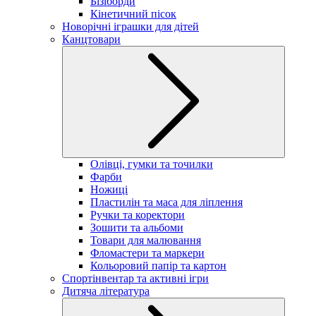
Бізіборди
Кінетичний пісок
Новорічні іграшки для дітей
Канцтовари
Олівці, гумки та точилки
Фарби
Ножиці
Пластилін та маса для ліплення
Ручки та коректори
Зошити та альбоми
Товари для малювання
Фломастери та маркери
Кольоровий папір та картон
Спортінвентар та активні ігри
Дитяча література