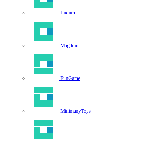
Ludum
Magdum
FunGame
MinimanyToys