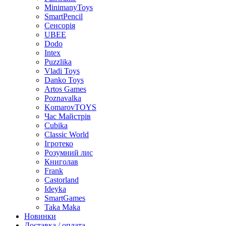
MinimanyToys
SmartPencil
Сенсорія
UBEE
Dodo
Intex
Puzzlika
Vladi Toys
Danko Toys
Artos Games
Poznavalka
KomarovTOYS
Час Майстрів
Cubika
Classic World
Ігротеко
Розумний лис
Книголав
Frank
Castorland
Ideyka
SmartGames
Taka Maka
Новинки
Доставка / оплата