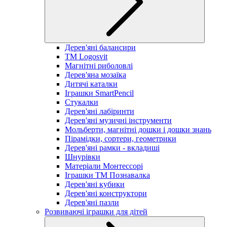
Дерев'яні балансири
TM Logosvit
Магнітні риболовлі
Дерев'яна мозаїка
Дитячі каталки
Іграшки SmartPencil
Стукалки
Дерев'яні лабіринти
Дерев'яні музичні інструменти
Мольберти, магнітні дошки і дошки знань
Пірамідки, сортери, геометрики
Дерев'яні рамки - вкладиші
Шнурівки
Матеріали Монтессорі
Іграшки ТМ Познавалка
Дерев'яні кубики
Дерев'яні конструктори
Дерев'яні пазли
Розвиваючі іграшки для дітей