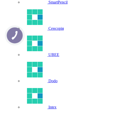
SmartPencil
Сенсорія
UBEE
Dodo
Intex