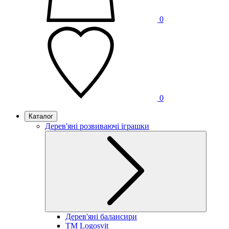
0
0
Каталог
Дерев'яні розвиваючі іграшки
Дерев'яні балансири
TM Logosvit