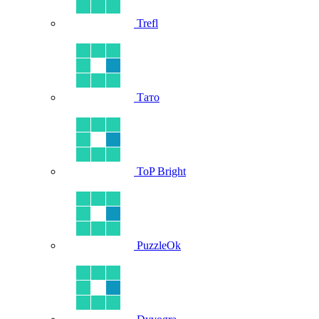
Trefl
Тато
ToP Bright
PuzzleOk