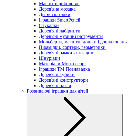
Магнітні риболовлі
Дерев'яна мозаїка
Дитячі каталки
Іграшки SmartPencil
Стукалки
Дерев'яні лабіринти
Дерев'яні музичні інструменти
Мольберти, магнітні дошки і дошки знань
Пірамідки, сортери, геометрики
Дерев'яні рамки - вкладиші
Шнурівки
Матеріали Монтессорі
Іграшки ТМ Познавалка
Дерев'яні кубики
Дерев'яні конструктори
Дерев'яні пазли
Розвиваючі іграшки для дітей