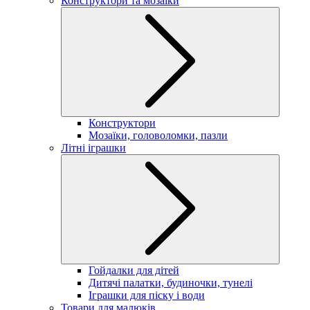
Конструктори та мозаїки
Конструктори
Мозаїки, головоломки, пазли
Літні іграшки
Гойдалки для дітей
Дитячі палатки, будиночки, тунелі
Іграшки для піску і води
Товари для малюків