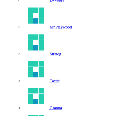
Dyvogra
Mr.Playwood
Strateg
Tactic
Granna