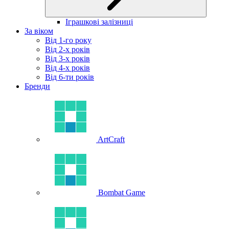
Іграшкові залізниці
За віком
Від 1-го року
Від 2-х років
Від 3-х років
Від 4-х років
Від 6-ти років
Бренди
ArtCraft
Bombat Game