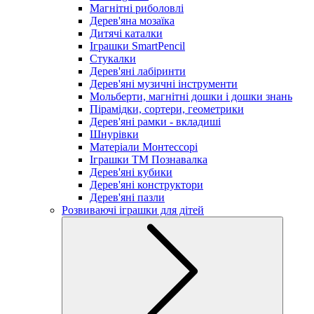
Магнітні риболовлі
Дерев'яна мозаїка
Дитячі каталки
Іграшки SmartPencil
Стукалки
Дерев'яні лабіринти
Дерев'яні музичні інструменти
Мольберти, магнітні дошки і дошки знань
Пірамідки, сортери, геометрики
Дерев'яні рамки - вкладиші
Шнурівки
Матеріали Монтессорі
Іграшки ТМ Познавалка
Дерев'яні кубики
Дерев'яні конструктори
Дерев'яні пазли
Розвиваючі іграшки для дітей