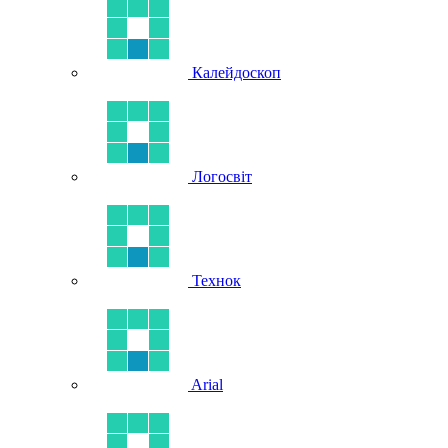
Калейдоскоп
Логосвіт
Технок
Arial