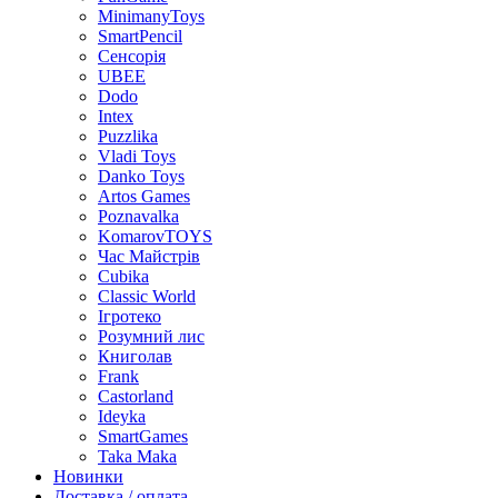
MinimanyToys
SmartPencil
Сенсорія
UBEE
Dodo
Intex
Puzzlika
Vladi Toys
Danko Toys
Artos Games
Poznavalka
KomarovTOYS
Час Майстрів
Cubika
Classic World
Ігротеко
Розумний лис
Книголав
Frank
Castorland
Ideyka
SmartGames
Taka Maka
Новинки
Доставка / оплата