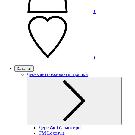
0
0
Каталог
Дерев'яні розвиваючі іграшки
Дерев'яні балансири
TM Logosvit