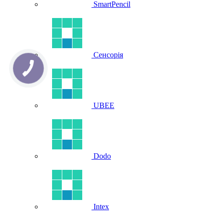
SmartPencil
Сенсорія
UBEE
Dodo
Intex