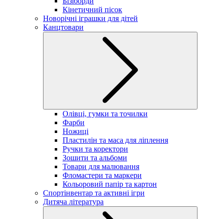
Бізіборди
Кінетичний пісок
Новорічні іграшки для дітей
Канцтовари
Олівці, гумки та точилки
Фарби
Ножиці
Пластилін та маса для ліплення
Ручки та коректори
Зошити та альбоми
Товари для малювання
Фломастери та маркери
Кольоровий папір та картон
Спортінвентар та активні ігри
Дитяча література