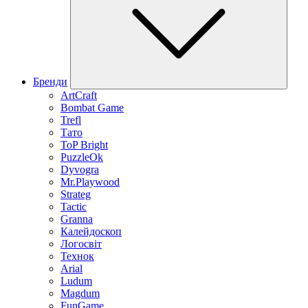
Бренди
ArtCraft
Bombat Game
Trefl
Тато
ToP Bright
PuzzleOk
Dyvogra
Mr.Playwood
Strateg
Tactic
Granna
Калейдоскоп
Логосвіт
Технок
Arial
Ludum
Magdum
FunGame