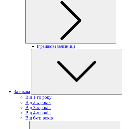
Іграшкові залізниці
За віком
Від 1-го року
Від 2-х років
Від 3-х років
Від 4-х років
Від 6-ти років