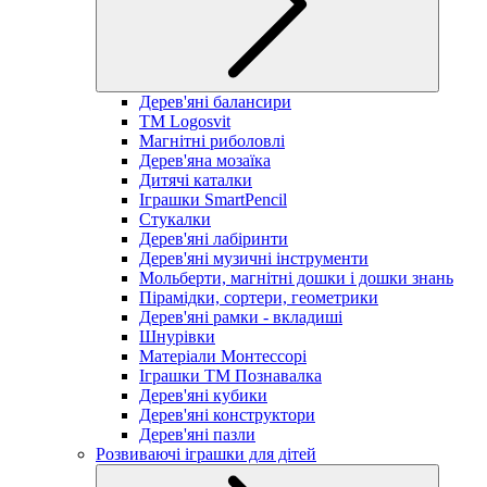
Дерев'яні балансири
TM Logosvit
Магнітні риболовлі
Дерев'яна мозаїка
Дитячі каталки
Іграшки SmartPencil
Стукалки
Дерев'яні лабіринти
Дерев'яні музичні інструменти
Мольберти, магнітні дошки і дошки знань
Пірамідки, сортери, геометрики
Дерев'яні рамки - вкладиші
Шнурівки
Матеріали Монтессорі
Іграшки ТМ Познавалка
Дерев'яні кубики
Дерев'яні конструктори
Дерев'яні пазли
Розвиваючі іграшки для дітей