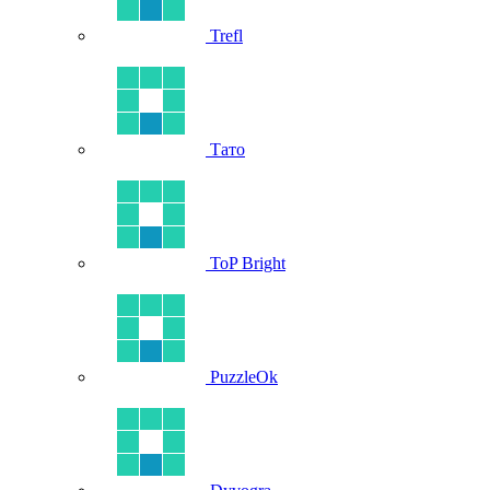
Trefl
Тато
ToP Bright
PuzzleOk