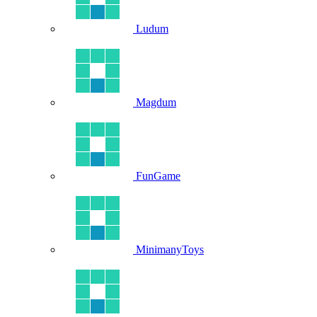
Ludum
Magdum
FunGame
MinimanyToys