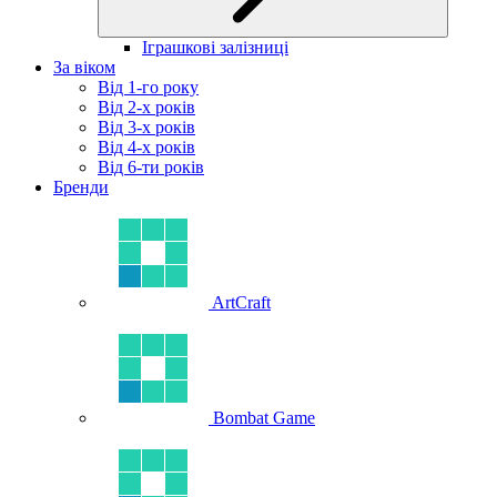
Іграшкові залізниці
За віком
Від 1-го року
Від 2-х років
Від 3-х років
Від 4-х років
Від 6-ти років
Бренди
ArtCraft
Bombat Game