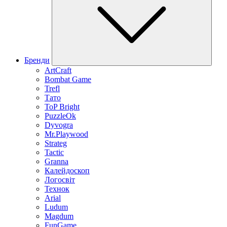
Бренди
ArtCraft
Bombat Game
Trefl
Тато
ToP Bright
PuzzleOk
Dyvogra
Mr.Playwood
Strateg
Tactic
Granna
Калейдоскоп
Логосвіт
Технок
Arial
Ludum
Magdum
FunGame