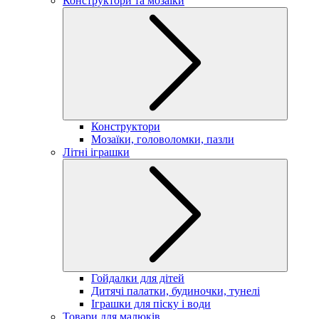
Конструктори та мозаїки
Конструктори
Мозаїки, головоломки, пазли
Літні іграшки
Гойдалки для дітей
Дитячі палатки, будиночки, тунелі
Іграшки для піску і води
Товари для малюків