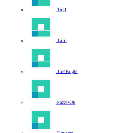
Trefl
Тато
ToP Bright
PuzzleOk