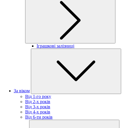
Іграшкові залізниці
За віком
Від 1-го року
Від 2-х років
Від 3-х років
Від 4-х років
Від 6-ти років