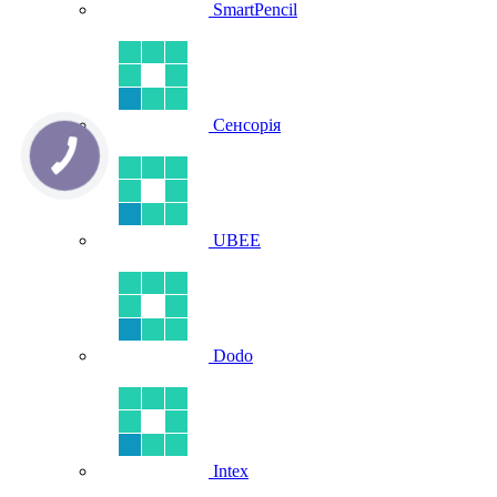
SmartPencil
Сенсорія
UBEE
Dodo
Intex