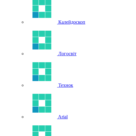
Калейдоскоп
Логосвіт
Технок
Arial