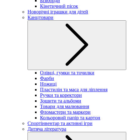
Бізіборди
Кінетичний пісок
Новорічні іграшки для дітей
Канцтовари
Олівці, гумки та точилки
Фарби
Ножиці
Пластилін та маса для ліплення
Ручки та коректори
Зошити та альбоми
Товари для малювання
Фломастери та маркери
Кольоровий папір та картон
Спортінвентар та активні ігри
Дитяча література