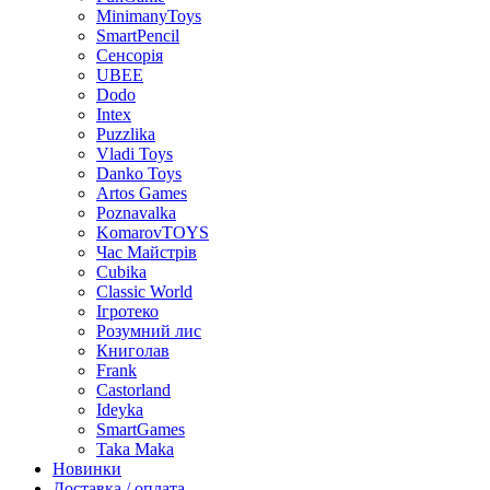
MinimanyToys
SmartPencil
Сенсорія
UBEE
Dodo
Intex
Puzzlika
Vladi Toys
Danko Toys
Artos Games
Poznavalka
KomarovTOYS
Час Майстрів
Cubika
Classic World
Ігротеко
Розумний лис
Книголав
Frank
Castorland
Ideyka
SmartGames
Taka Maka
Новинки
Доставка / оплата