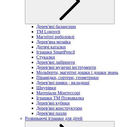
Дерев'яні балансири
TM Logosvit
Магнітні риболовлі
Дерев'яна мозаїка
Дитячі каталки
Іграшки SmartPencil
Стукалки
Дерев'яні лабіринти
Дерев'яні музичні інструменти
Мольберти, магнітні дошки і дошки знань
Пірамідки, сортери, геометрики
Дерев'яні рамки - вкладиші
Шнурівки
Матеріали Монтессорі
Іграшки ТМ Познавалка
Дерев'яні кубики
Дерев'яні конструктори
Дерев'яні пазли
Розвиваючі іграшки для дітей