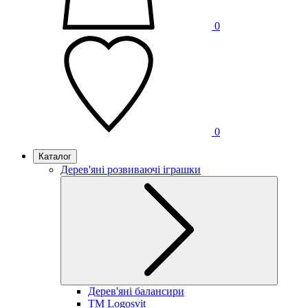
0
0
Каталог
Дерев'яні розвиваючі іграшки
Дерев'яні балансири
TM Logosvit