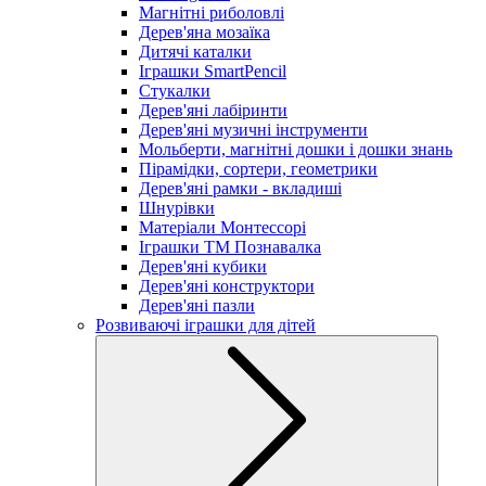
Магнітні риболовлі
Дерев'яна мозаїка
Дитячі каталки
Іграшки SmartPencil
Стукалки
Дерев'яні лабіринти
Дерев'яні музичні інструменти
Мольберти, магнітні дошки і дошки знань
Пірамідки, сортери, геометрики
Дерев'яні рамки - вкладиші
Шнурівки
Матеріали Монтессорі
Іграшки ТМ Познавалка
Дерев'яні кубики
Дерев'яні конструктори
Дерев'яні пазли
Розвиваючі іграшки для дітей