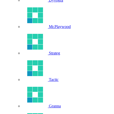
Dyvogra
Mr.Playwood
Strateg
Tactic
Granna