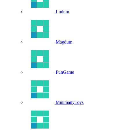
Ludum
Magdum
FunGame
MinimanyToys