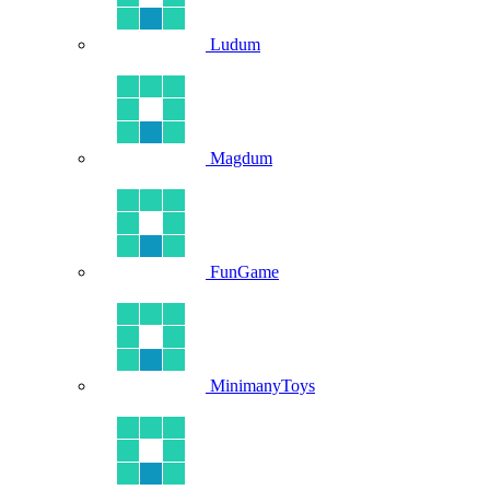
Ludum
Magdum
FunGame
MinimanyToys