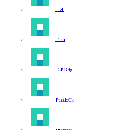
Trefl
Тато
ToP Bright
PuzzleOk