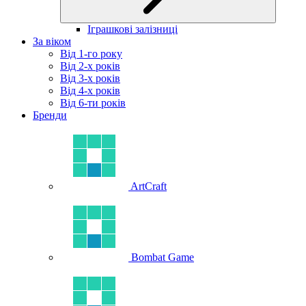
Іграшкові залізниці
За віком
Від 1-го року
Від 2-х років
Від 3-х років
Від 4-х років
Від 6-ти років
Бренди
ArtCraft
Bombat Game