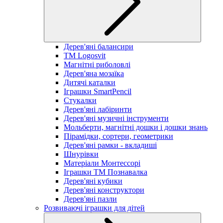
Дерев'яні балансири
TM Logosvit
Магнітні риболовлі
Дерев'яна мозаїка
Дитячі каталки
Іграшки SmartPencil
Стукалки
Дерев'яні лабіринти
Дерев'яні музичні інструменти
Мольберти, магнітні дошки і дошки знань
Пірамідки, сортери, геометрики
Дерев'яні рамки - вкладиші
Шнурівки
Матеріали Монтессорі
Іграшки ТМ Познавалка
Дерев'яні кубики
Дерев'яні конструктори
Дерев'яні пазли
Розвиваючі іграшки для дітей