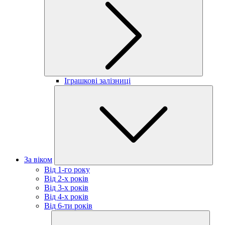
Іграшкові залізниці
За віком
Від 1-го року
Від 2-х років
Від 3-х років
Від 4-х років
Від 6-ти років