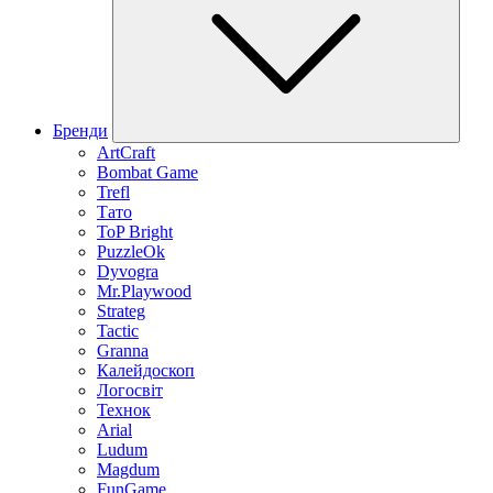
Бренди
ArtCraft
Bombat Game
Trefl
Тато
ToP Bright
PuzzleOk
Dyvogra
Mr.Playwood
Strateg
Tactic
Granna
Калейдоскоп
Логосвіт
Технок
Arial
Ludum
Magdum
FunGame