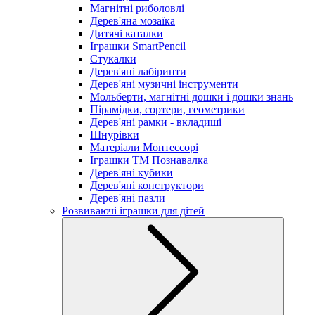
Магнітні риболовлі
Дерев'яна мозаїка
Дитячі каталки
Іграшки SmartPencil
Стукалки
Дерев'яні лабіринти
Дерев'яні музичні інструменти
Мольберти, магнітні дошки і дошки знань
Пірамідки, сортери, геометрики
Дерев'яні рамки - вкладиші
Шнурівки
Матеріали Монтессорі
Іграшки ТМ Познавалка
Дерев'яні кубики
Дерев'яні конструктори
Дерев'яні пазли
Розвиваючі іграшки для дітей