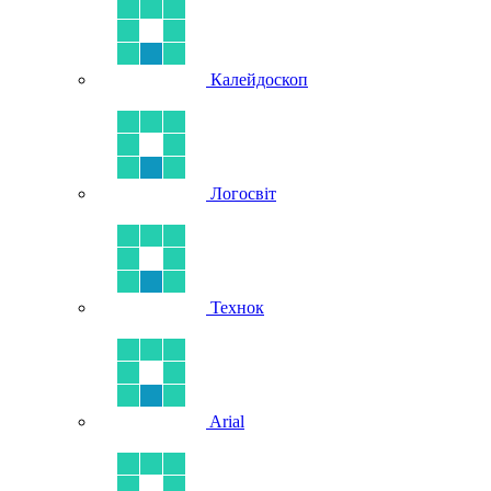
Калейдоскоп
Логосвіт
Технок
Arial