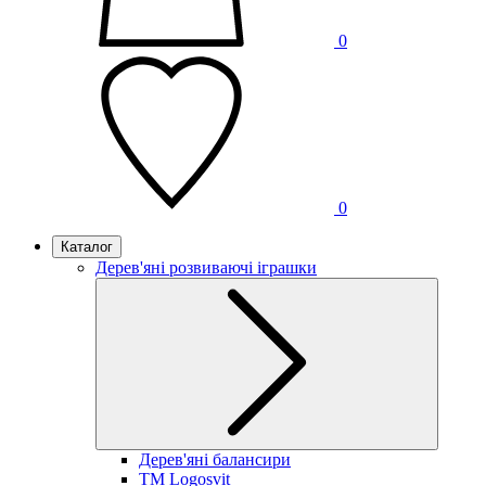
0
0
Каталог
Дерев'яні розвиваючі іграшки
Дерев'яні балансири
TM Logosvit