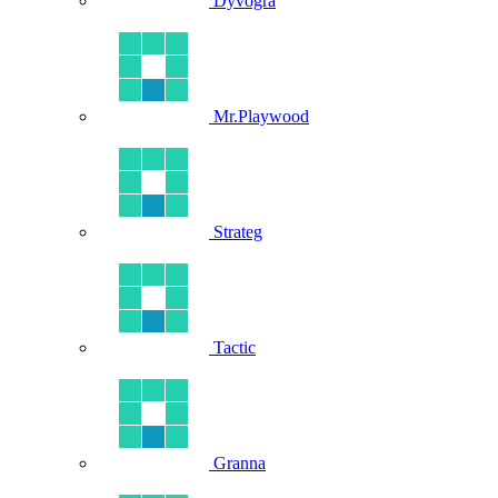
Dyvogra
Mr.Playwood
Strateg
Tactic
Granna