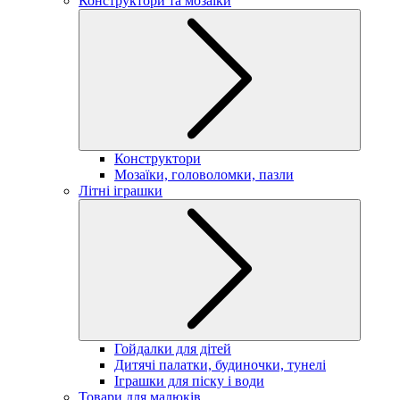
Конструктори та мозаїки
Конструктори
Мозаїки, головоломки, пазли
Літні іграшки
Гойдалки для дітей
Дитячі палатки, будиночки, тунелі
Іграшки для піску і води
Товари для малюків