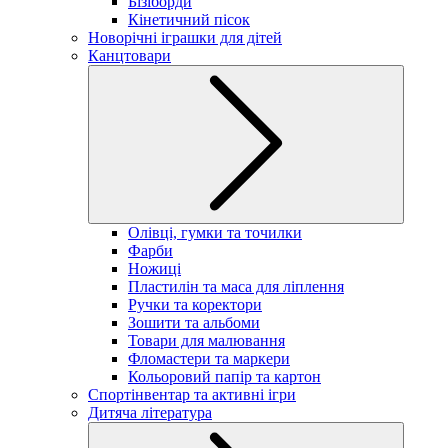
Бізіборди
Кінетичний пісок
Новорічні іграшки для дітей
Канцтовари
Олівці, гумки та точилки
Фарби
Ножиці
Пластилін та маса для ліплення
Ручки та коректори
Зошити та альбоми
Товари для малювання
Фломастери та маркери
Кольоровий папір та картон
Спортінвентар та активні ігри
Дитяча література