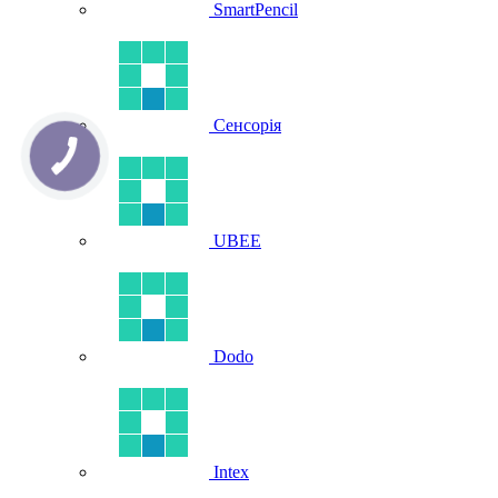
SmartPencil
Сенсорія
UBEE
Dodo
Intex