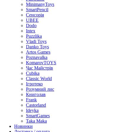
MinimanyToys
SmartPencil
Сенсорія
UBEE
Dodo
Intex
Puzzlika
Vladi Toys
Danko Toys
Artos Games
Poznavalka
KomarovTOYS
Час Майстрів
Cubika
Classic World
Ігротеко
Розумний лис
Книголав
Frank
Castorland
Ideyka
SmartGames
Taka Maka
Новинки
Доставка / оплата