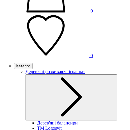
0
0
Каталог
Дерев'яні розвиваючі іграшки
Дерев'яні балансири
TM Logosvit