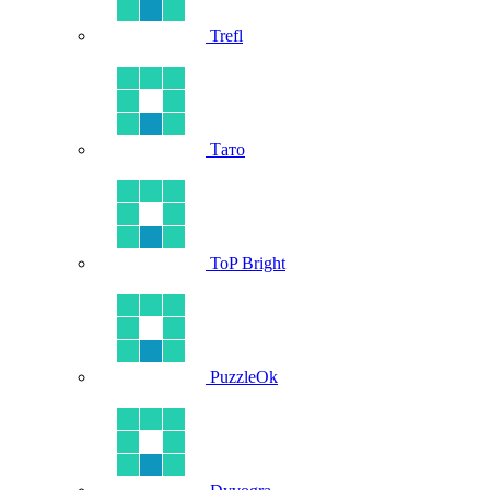
Trefl
Тато
ToP Bright
PuzzleOk