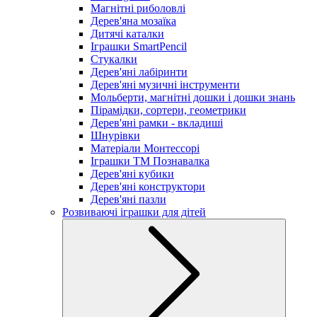
Магнітні риболовлі
Дерев'яна мозаїка
Дитячі каталки
Іграшки SmartPencil
Стукалки
Дерев'яні лабіринти
Дерев'яні музичні інструменти
Мольберти, магнітні дошки і дошки знань
Пірамідки, сортери, геометрики
Дерев'яні рамки - вкладиші
Шнурівки
Матеріали Монтессорі
Іграшки ТМ Познавалка
Дерев'яні кубики
Дерев'яні конструктори
Дерев'яні пазли
Розвиваючі іграшки для дітей