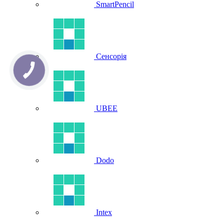
SmartPencil
Сенсорія
UBEE
Dodo
Intex