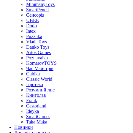
MinimanyToys
SmartPencil
Сенсорія
UBEE
Dodo
Intex
Puzzlika
Vladi Toys
Danko Toys
Artos Games
Poznavalka
KomarovTOYS
Час Майстрів
Cubika
Classic World
Ігротеко
Розумний лис
Книголав
Frank
Castorland
Ideyka
SmartGames
Taka Maka
Новинки
Доставка / оплата