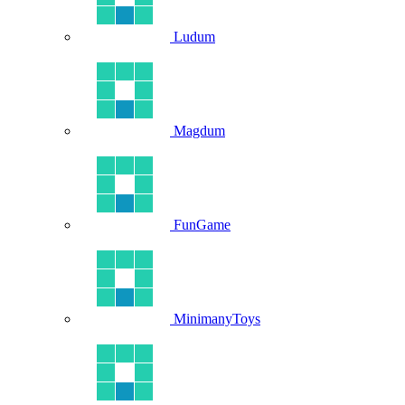
Ludum
Magdum
FunGame
MinimanyToys