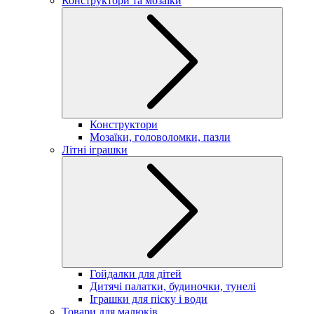
Конструктори та мозаїки
Конструктори
Мозаїки, головоломки, пазли
Літні іграшки
Гойдалки для дітей
Дитячі палатки, будиночки, тунелі
Іграшки для піску і води
Товари для малюків