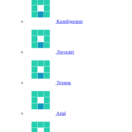
Калейдоскоп
Логосвіт
Технок
Arial