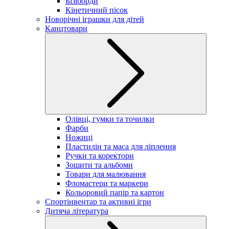
Бізіборди
Кінетичний пісок
Новорічні іграшки для дітей
Канцтовари
Олівці, гумки та точилки
Фарби
Ножиці
Пластилін та маса для ліплення
Ручки та коректори
Зошити та альбоми
Товари для малювання
Фломастери та маркери
Кольоровий папір та картон
Спортінвентар та активні ігри
Дитяча література