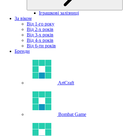
Іграшкові залізниці
За віком
Від 1-го року
Від 2-х років
Від 3-х років
Від 4-х років
Від 6-ти років
Бренди
ArtCraft
Bombat Game