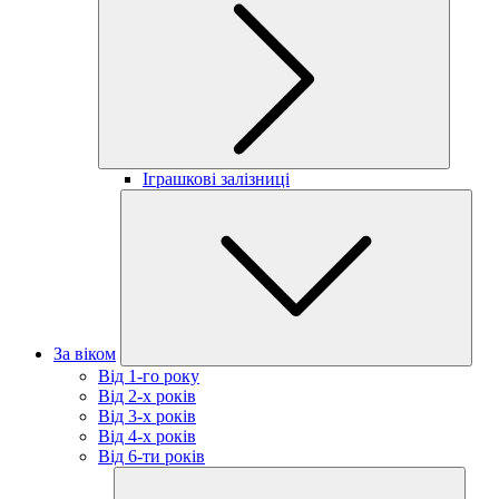
Іграшкові залізниці
За віком
Від 1-го року
Від 2-х років
Від 3-х років
Від 4-х років
Від 6-ти років