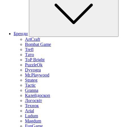
Бренди
ArtCraft
Bombat Game
Trefl
Тато
ToP Bright
PuzzleOk
Dyvogra
Mr.Playwood
Strateg
Tactic
Granna
Калейдоскоп
Логосвіт
Технок
Arial
Ludum
Magdum
FunGame