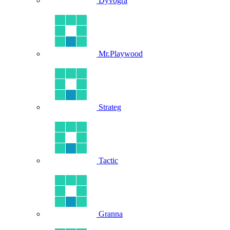
Dyvogra
Mr.Playwood
Strateg
Tactic
Granna