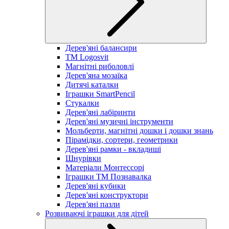
Дерев'яні балансири
TM Logosvit
Магнітні риболовлі
Дерев'яна мозаїка
Дитячі каталки
Іграшки SmartPencil
Стукалки
Дерев'яні лабіринти
Дерев'яні музичні інструменти
Мольберти, магнітні дошки і дошки знань
Пірамідки, сортери, геометрики
Дерев'яні рамки - вкладиші
Шнурівки
Матеріали Монтессорі
Іграшки ТМ Познавалка
Дерев'яні кубики
Дерев'яні конструктори
Дерев'яні пазли
Розвиваючі іграшки для дітей