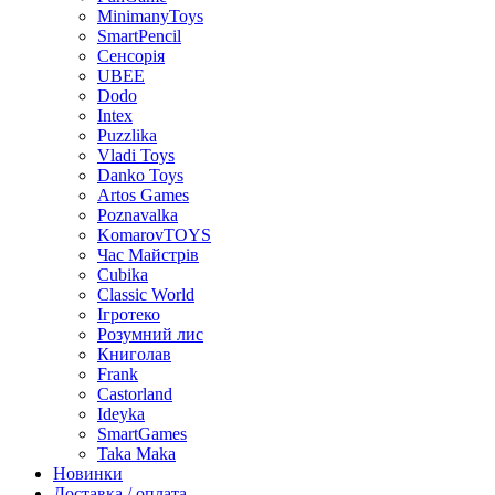
MinimanyToys
SmartPencil
Сенсорія
UBEE
Dodo
Intex
Puzzlika
Vladi Toys
Danko Toys
Artos Games
Poznavalka
KomarovTOYS
Час Майстрів
Cubika
Classic World
Ігротеко
Розумний лис
Книголав
Frank
Castorland
Ideyka
SmartGames
Taka Maka
Новинки
Доставка / оплата