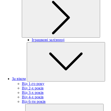
Іграшкові залізниці
За віком
Від 1-го року
Від 2-х років
Від 3-х років
Від 4-х років
Від 6-ти років