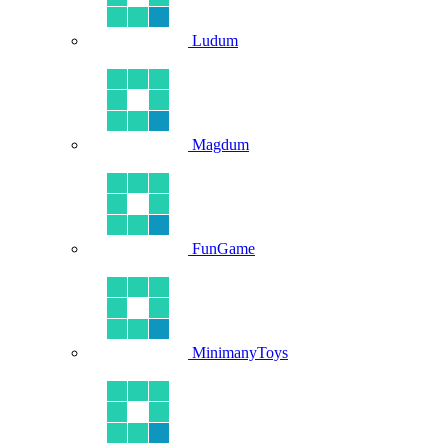
Ludum
Magdum
FunGame
MinimanyToys