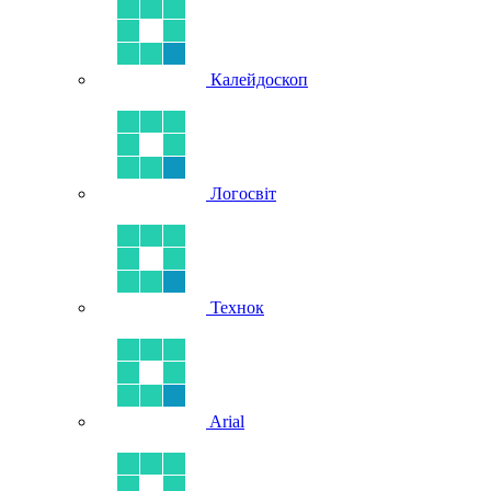
Калейдоскоп
Логосвіт
Технок
Arial