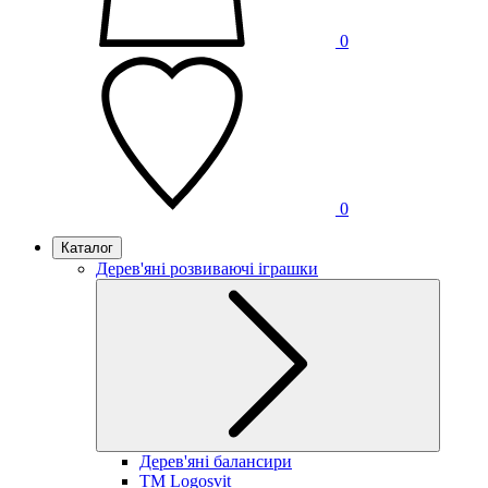
0
0
Каталог
Дерев'яні розвиваючі іграшки
Дерев'яні балансири
TM Logosvit