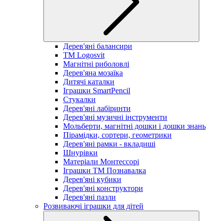
Дерев'яні балансири
TM Logosvit
Магнітні риболовлі
Дерев'яна мозаїка
Дитячі каталки
Іграшки SmartPencil
Стукалки
Дерев'яні лабіринти
Дерев'яні музичні інструменти
Мольберти, магнітні дошки і дошки знань
Пірамідки, сортери, геометрики
Дерев'яні рамки - вкладиші
Шнурівки
Матеріали Монтессорі
Іграшки ТМ Познавалка
Дерев'яні кубики
Дерев'яні конструктори
Дерев'яні пазли
Розвиваючі іграшки для дітей