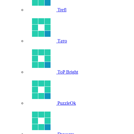
Trefl
Тато
ToP Bright
PuzzleOk