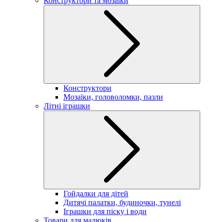
Конструктори та мозаїки
Конструктори
Мозаїки, головоломки, пазли
Літні іграшки
Гойдалки для дітей
Дитячі палатки, будиночки, тунелі
Іграшки для піску і води
Товари для малюків