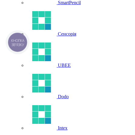
SmartPencil
Сенсорія
КНОПКА
ЗВ'ЯЗКУ
UBEE
Dodo
Intex