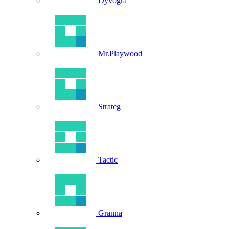
Dyvogra
Mr.Playwood
Strateg
Tactic
Granna