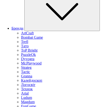
Бренди
ArtCraft
Bombat Game
Trefl
Тато
ToP Bright
PuzzleOk
Dyvogra
Mr.Playwood
Strateg
Tactic
Granna
Калейдоскоп
Логосвіт
Технок
Arial
Ludum
Magdum
FunGame