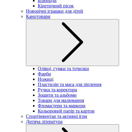
Бізіборди
Кінетичний пісок
Новорічні іграшки для дітей
Канцтовари
Олівці, гумки та точилки
Фарби
Ножиці
Пластилін та маса для ліплення
Ручки та коректори
Зошити та альбоми
Товари для малювання
Фломастери та маркери
Кольоровий папір та картон
Спортінвентар та активні ігри
Дитяча література