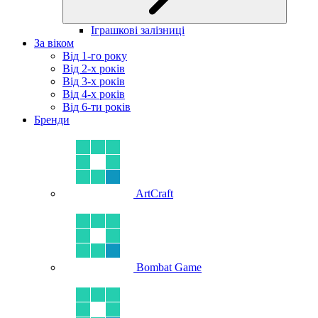
Іграшкові залізниці
За віком
Від 1-го року
Від 2-х років
Від 3-х років
Від 4-х років
Від 6-ти років
Бренди
ArtCraft
Bombat Game