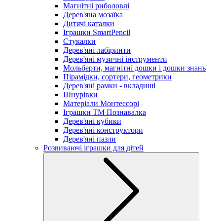
Магнітні риболовлі
Дерев'яна мозаїка
Дитячі каталки
Іграшки SmartPencil
Стукалки
Дерев'яні лабіринти
Дерев'яні музичні інструменти
Мольберти, магнітні дошки і дошки знань
Пірамідки, сортери, геометрики
Дерев'яні рамки - вкладиші
Шнурівки
Матеріали Монтессорі
Іграшки ТМ Познавалка
Дерев'яні кубики
Дерев'яні конструктори
Дерев'яні пазли
Розвиваючі іграшки для дітей