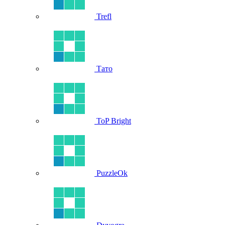
Trefl
Тато
ToP Bright
PuzzleOk