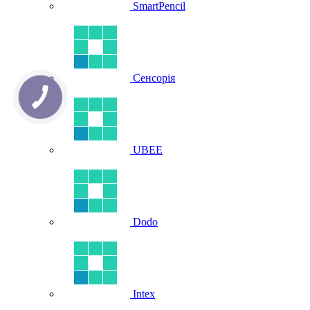
SmartPencil
Сенсорія
UBEE
Dodo
Intex