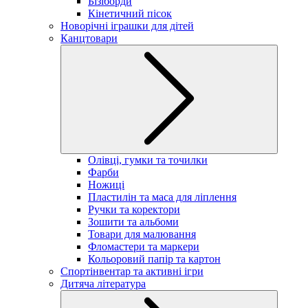
Бізіборди
Кінетичний пісок
Новорічні іграшки для дітей
Канцтовари
Олівці, гумки та точилки
Фарби
Ножиці
Пластилін та маса для ліплення
Ручки та коректори
Зошити та альбоми
Товари для малювання
Фломастери та маркери
Кольоровий папір та картон
Спортінвентар та активні ігри
Дитяча література