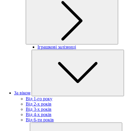
Іграшкові залізниці
За віком
Від 1-го року
Від 2-х років
Від 3-х років
Від 4-х років
Від 6-ти років