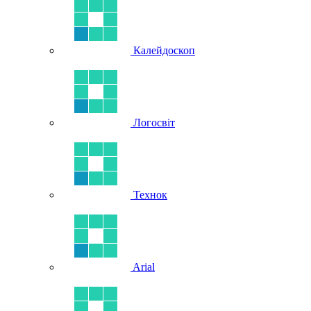
Калейдоскоп
Логосвіт
Технок
Arial