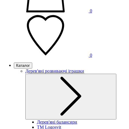
0
0
Каталог
Дерев'яні розвиваючі іграшки
Дерев'яні балансири
TM Logosvit