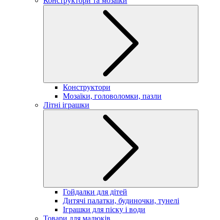
Конструктори та мозаїки
Конструктори
Мозаїки, головоломки, пазли
Літні іграшки
Гойдалки для дітей
Дитячі палатки, будиночки, тунелі
Іграшки для піску і води
Товари для малюків