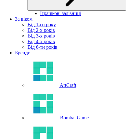
Іграшкові залізниці
За віком
Від 1-го року
Від 2-х років
Від 3-х років
Від 4-х років
Від 6-ти років
Бренди
ArtCraft
Bombat Game