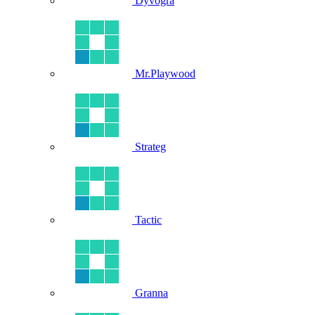
Dyvogra
Mr.Playwood
Strateg
Tactic
Granna