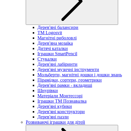
Дерев'яні балансири
TM Logosvit
Магнітні риболовлі
Дерев'яна мозаїка
Дитячі каталки
Іграшки SmartPencil
Стукалки
Дерев'яні лабіринти
Дерев'яні музичні інструменти
Мольберти, магнітні дошки і дошки знань
Пірамідки, сортери, геометрики
Дерев'яні рамки - вкладиші
Шнурівки
Матеріали Монтессорі
Іграшки ТМ Познавалка
Дерев'яні кубики
Дерев'яні конструктори
Дерев'яні пазли
Розвиваючі іграшки для дітей