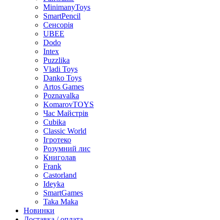
MinimanyToys
SmartPencil
Сенсорія
UBEE
Dodo
Intex
Puzzlika
Vladi Toys
Danko Toys
Artos Games
Poznavalka
KomarovTOYS
Час Майстрів
Cubika
Classic World
Ігротеко
Розумний лис
Книголав
Frank
Castorland
Ideyka
SmartGames
Taka Maka
Новинки
Доставка / оплата