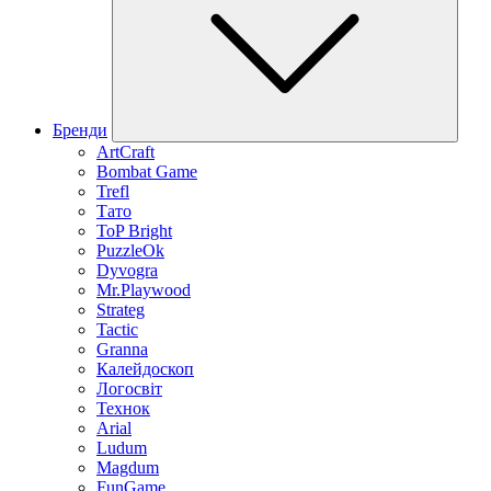
Бренди
ArtCraft
Bombat Game
Trefl
Тато
ToP Bright
PuzzleOk
Dyvogra
Mr.Playwood
Strateg
Tactic
Granna
Калейдоскоп
Логосвіт
Технок
Arial
Ludum
Magdum
FunGame