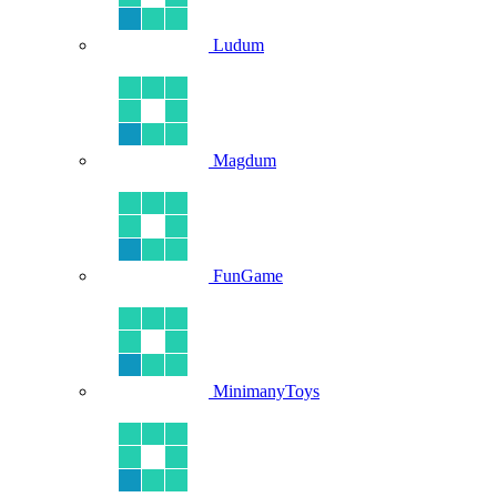
Ludum
Magdum
FunGame
MinimanyToys