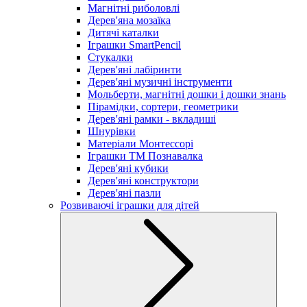
Магнітні риболовлі
Дерев'яна мозаїка
Дитячі каталки
Іграшки SmartPencil
Стукалки
Дерев'яні лабіринти
Дерев'яні музичні інструменти
Мольберти, магнітні дошки і дошки знань
Пірамідки, сортери, геометрики
Дерев'яні рамки - вкладиші
Шнурівки
Матеріали Монтессорі
Іграшки ТМ Познавалка
Дерев'яні кубики
Дерев'яні конструктори
Дерев'яні пазли
Розвиваючі іграшки для дітей