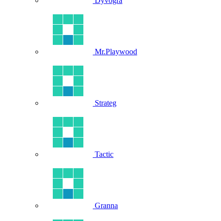
Dyvogra
Mr.Playwood
Strateg
Tactic
Granna