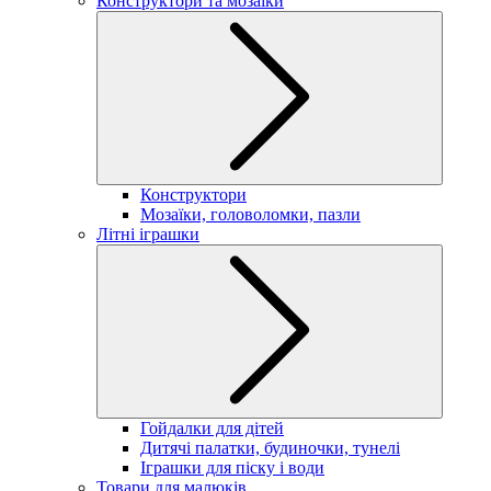
Конструктори та мозаїки
Конструктори
Мозаїки, головоломки, пазли
Літні іграшки
Гойдалки для дітей
Дитячі палатки, будиночки, тунелі
Іграшки для піску і води
Товари для малюків