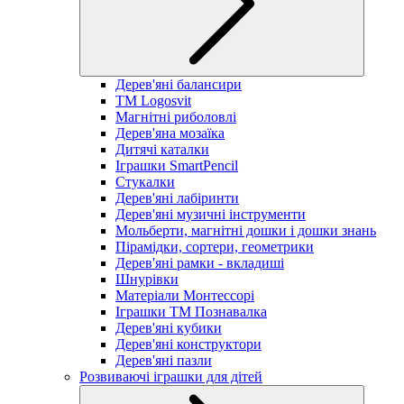
Дерев'яні балансири
TM Logosvit
Магнітні риболовлі
Дерев'яна мозаїка
Дитячі каталки
Іграшки SmartPencil
Стукалки
Дерев'яні лабіринти
Дерев'яні музичні інструменти
Мольберти, магнітні дошки і дошки знань
Пірамідки, сортери, геометрики
Дерев'яні рамки - вкладиші
Шнурівки
Матеріали Монтессорі
Іграшки ТМ Познавалка
Дерев'яні кубики
Дерев'яні конструктори
Дерев'яні пазли
Розвиваючі іграшки для дітей