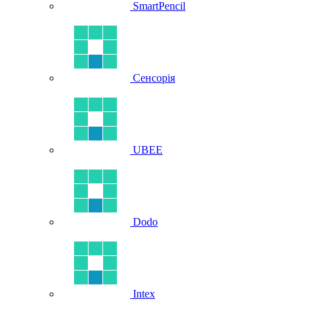
SmartPencil
Сенсорія
UBEE
Dodo
Intex