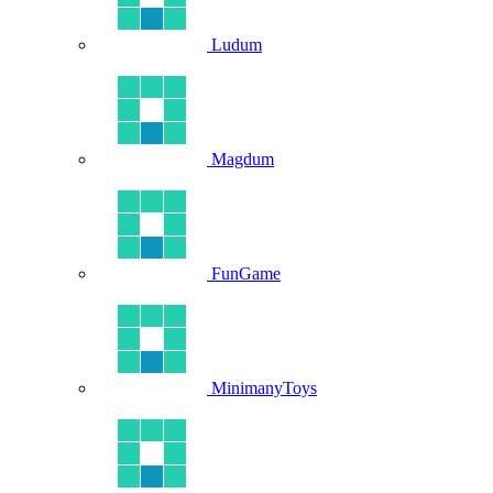
Ludum
Magdum
FunGame
MinimanyToys