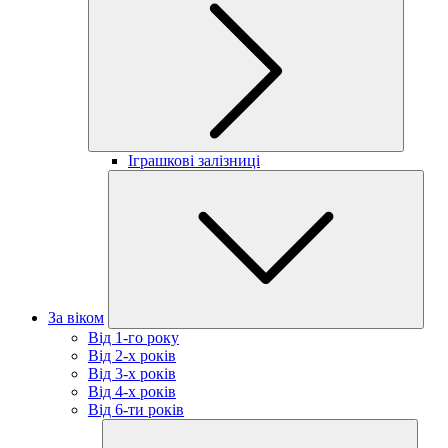
Іграшкові залізниці
За віком
Від 1-го року
Від 2-х років
Від 3-х років
Від 4-х років
Від 6-ти років