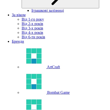
Іграшкові залізниці
За віком
Від 1-го року
Від 2-х років
Від 3-х років
Від 4-х років
Від 6-ти років
Бренди
ArtCraft
Bombat Game