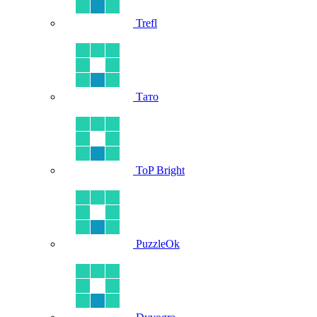
Trefl
Тато
ToP Bright
PuzzleOk