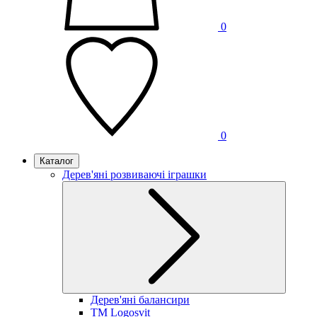
0
0
Каталог
Дерев'яні розвиваючі іграшки
Дерев'яні балансири
TM Logosvit