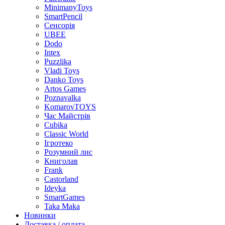
MinimanyToys
SmartPencil
Сенсорія
UBEE
Dodo
Intex
Puzzlika
Vladi Toys
Danko Toys
Artos Games
Poznavalka
KomarovTOYS
Час Майстрів
Cubika
Classic World
Ігротеко
Розумний лис
Книголав
Frank
Castorland
Ideyka
SmartGames
Taka Maka
Новинки
Доставка / оплата