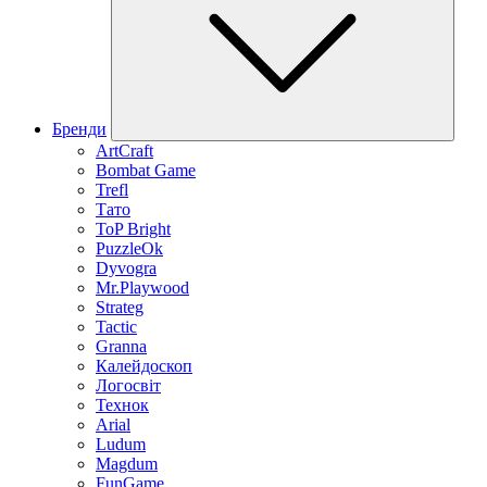
Бренди
ArtCraft
Bombat Game
Trefl
Тато
ToP Bright
PuzzleOk
Dyvogra
Mr.Playwood
Strateg
Tactic
Granna
Калейдоскоп
Логосвіт
Технок
Arial
Ludum
Magdum
FunGame