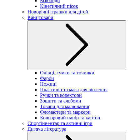
Бізіборди
Кінетичний пісок
Новорічні іграшки для дітей
Канцтовари
Олівці, гумки та точилки
Фарби
Ножиці
Пластилін та маса для ліплення
Ручки та коректори
Зошити та альбоми
Товари для малювання
Фломастери та маркери
Кольоровий папір та картон
Спортінвентар та активні ігри
Дитяча література