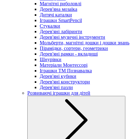
Магнітні риболовлі
Дерев'яна мозаїка
Дитячі каталки
Іграшки SmartPencil
Стукалки
Дерев'яні лабіринти
Дерев'яні музичні інструменти
Мольберти, магнітні дошки і дошки знань
Пірамідки, сортери, геометрики
Дерев'яні рамки - вкладиші
Шнурівки
Матеріали Монтессорі
Іграшки ТМ Познавалка
Дерев'яні кубики
Дерев'яні конструктори
Дерев'яні пазли
Розвиваючі іграшки для дітей