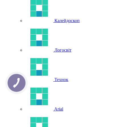
Калейдоскоп
Логосвіт
Технок
Arial