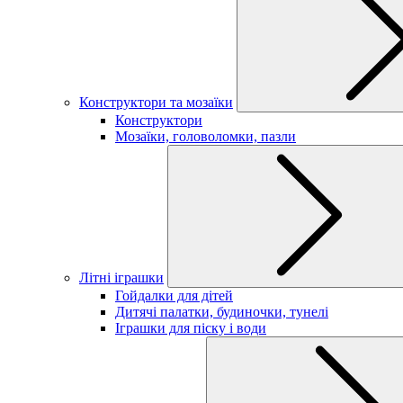
Конструктори та мозаїки
Конструктори
Мозаїки, головоломки, пазли
Літні іграшки
Гойдалки для дітей
Дитячі палатки, будиночки, тунелі
Іграшки для піску і води