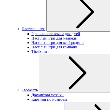
Настільні ігри
Ігри - головоломки для дітей
Настільні ігри для малюків
Настільні ігри для всієї родини
Настільні ігри для компанії
TheaSmart
Творчість
Діамантові мозаїки
Картини по номерам