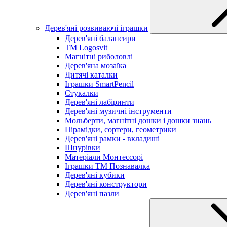
Дерев'яні розвиваючі іграшки
Дерев'яні балансири
TM Logosvit
Магнітні риболовлі
Дерев'яна мозаїка
Дитячі каталки
Іграшки SmartPencil
Стукалки
Дерев'яні лабіринти
Дерев'яні музичні інструменти
Мольберти, магнітні дошки і дошки знань
Пірамідки, сортери, геометрики
Дерев'яні рамки - вкладиші
Шнурівки
Матеріали Монтессорі
Іграшки ТМ Познавалка
Дерев'яні кубики
Дерев'яні конструктори
Дерев'яні пазли