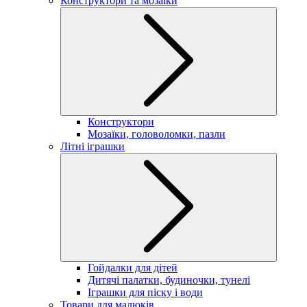
Конструктори та мозаїки
Конструктори
Мозаїки, головоломки, пазли
Літні іграшки
Гойдалки для дітей
Дитячі палатки, будиночки, тунелі
Іграшки для піску і води
Товари для малюків