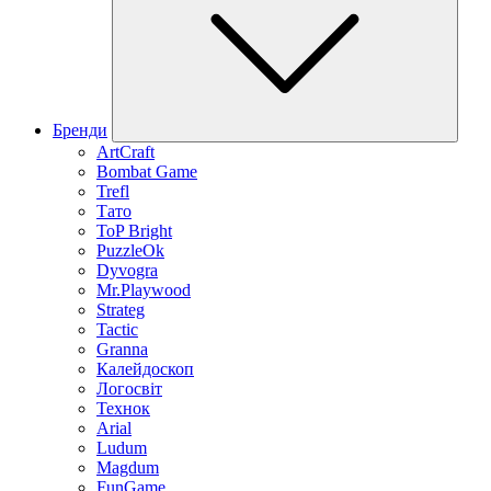
Бренди
ArtCraft
Bombat Game
Trefl
Тато
ToP Bright
PuzzleOk
Dyvogra
Mr.Playwood
Strateg
Tactic
Granna
Калейдоскоп
Логосвіт
Технок
Arial
Ludum
Magdum
FunGame