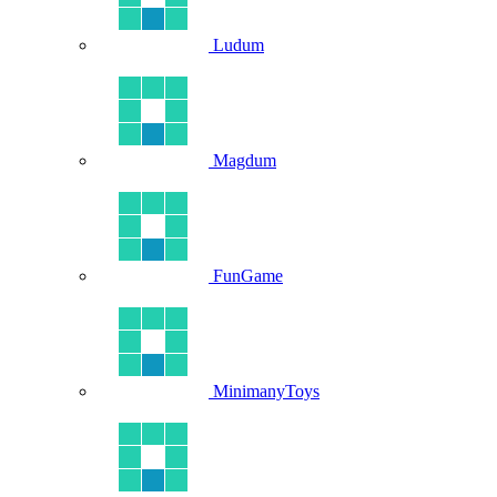
Ludum
Magdum
FunGame
MinimanyToys