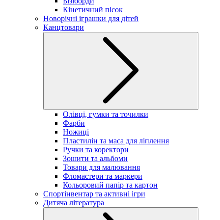
Бізіборди
Кінетичний пісок
Новорічні іграшки для дітей
Канцтовари
Олівці, гумки та точилки
Фарби
Ножиці
Пластилін та маса для ліплення
Ручки та коректори
Зошити та альбоми
Товари для малювання
Фломастери та маркери
Кольоровий папір та картон
Спортінвентар та активні ігри
Дитяча література