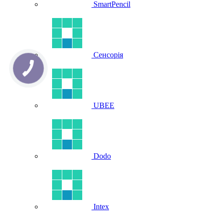
SmartPencil
Сенсорія
UBEE
Dodo
Intex