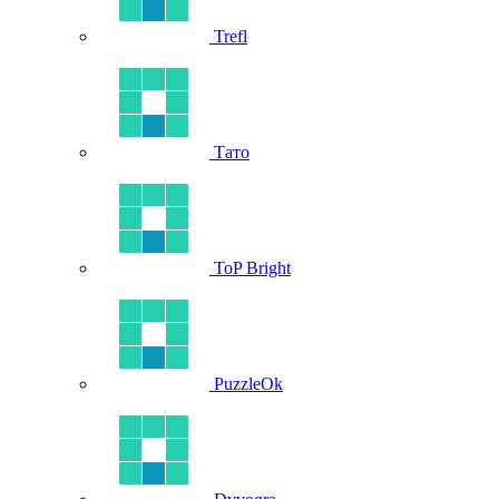
Trefl
Тато
ToP Bright
PuzzleOk