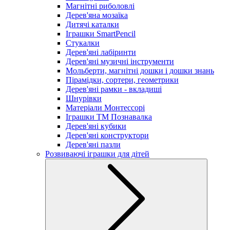
Магнітні риболовлі
Дерев'яна мозаїка
Дитячі каталки
Іграшки SmartPencil
Стукалки
Дерев'яні лабіринти
Дерев'яні музичні інструменти
Мольберти, магнітні дошки і дошки знань
Пірамідки, сортери, геометрики
Дерев'яні рамки - вкладиші
Шнурівки
Матеріали Монтессорі
Іграшки ТМ Познавалка
Дерев'яні кубики
Дерев'яні конструктори
Дерев'яні пазли
Розвиваючі іграшки для дітей