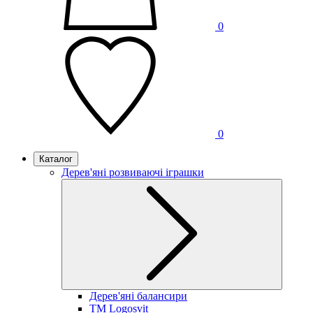
0
0
Каталог
Дерев'яні розвиваючі іграшки
Дерев'яні балансири
TM Logosvit