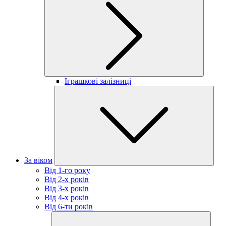
Іграшкові залізниці
За віком
Від 1-го року
Від 2-х років
Від 3-х років
Від 4-х років
Від 6-ти років