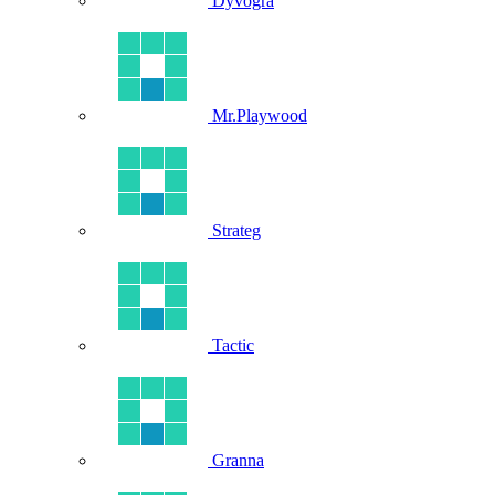
Dyvogra
Mr.Playwood
Strateg
Tactic
Granna