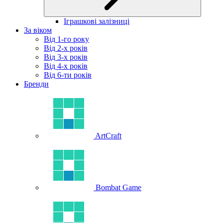
Іграшкові залізниці
За віком
Від 1-го року
Від 2-х років
Від 3-х років
Від 4-х років
Від 6-ти років
Бренди
ArtCraft
Bombat Game