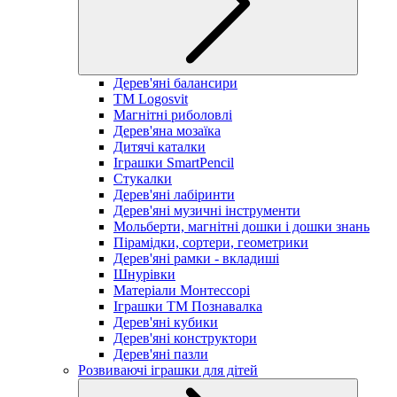
Дерев'яні балансири
TM Logosvit
Магнітні риболовлі
Дерев'яна мозаїка
Дитячі каталки
Іграшки SmartPencil
Стукалки
Дерев'яні лабіринти
Дерев'яні музичні інструменти
Мольберти, магнітні дошки і дошки знань
Пірамідки, сортери, геометрики
Дерев'яні рамки - вкладиші
Шнурівки
Матеріали Монтессорі
Іграшки ТМ Познавалка
Дерев'яні кубики
Дерев'яні конструктори
Дерев'яні пазли
Розвиваючі іграшки для дітей