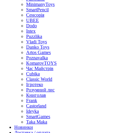
MinimanyToys
SmartPencil
Сенсорія
UBEE
Dodo
Intex
Puzzlika
Vladi Toys
Danko Toys
Artos Games
Poznavalka
KomarovTOYS
Час Майстрів
Cubika
Classic World
Ігротеко
Розумний лис
Книголав
Frank
Castorland
Ideyka
SmartGames
Taka Maka
Новинки
Доставка / оплата