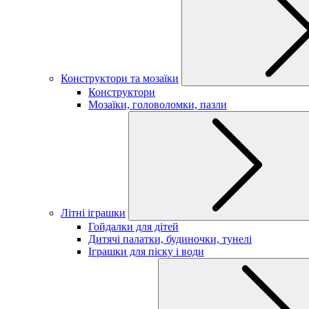
Конструктори та мозаїки
Конструктори
Мозаїки, головоломки, пазли
Літні іграшки
Гойдалки для дітей
Дитячі палатки, будиночки, тунелі
Іграшки для піску і води