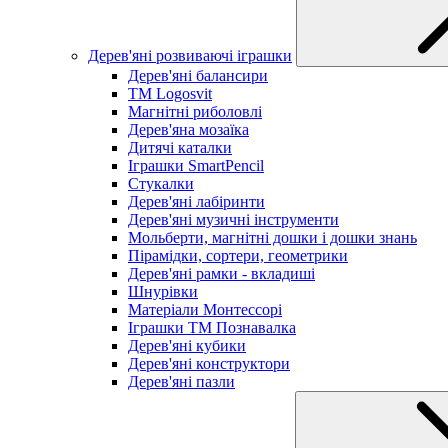
Дерев'яні розвиваючі іграшки
Дерев'яні балансири
TM Logosvit
Магнітні риболовлі
Дерев'яна мозаїка
Дитячі каталки
Іграшки SmartPencil
Стукалки
Дерев'яні лабіринти
Дерев'яні музичні інструменти
Мольберти, магнітні дошки і дошки знань
Пірамідки, сортери, геометрики
Дерев'яні рамки - вкладиші
Шнурівки
Матеріали Монтессорі
Іграшки ТМ Познавалка
Дерев'яні кубики
Дерев'яні конструктори
Дерев'яні пазли