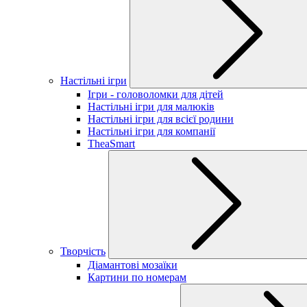
Настільні ігри
Ігри - головоломки для дітей
Настільні ігри для малюків
Настільні ігри для всієї родини
Настільні ігри для компанії
TheaSmart
Творчість
Діамантові мозаїки
Картини по номерам