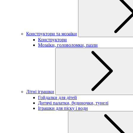
Конструктори та мозаїки
Конструктори
Мозаїки, головоломки, пазли
Літні іграшки
Гойдалки для дітей
Дитячі палатки, будиночки, тунелі
Іграшки для піску і води