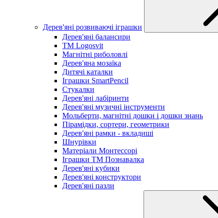
Дерев'яні розвиваючі іграшки
Дерев'яні балансири
TM Logosvit
Магнітні риболовлі
Дерев'яна мозаїка
Дитячі каталки
Іграшки SmartPencil
Стукалки
Дерев'яні лабіринти
Дерев'яні музичні інструменти
Мольберти, магнітні дошки і дошки знань
Пірамідки, сортери, геометрики
Дерев'яні рамки - вкладиші
Шнурівки
Матеріали Монтессорі
Іграшки ТМ Познавалка
Дерев'яні кубики
Дерев'яні конструктори
Дерев'яні пазли