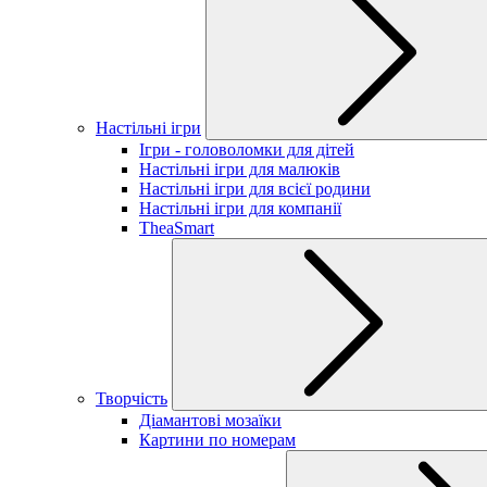
Настільні ігри
Ігри - головоломки для дітей
Настільні ігри для малюків
Настільні ігри для всієї родини
Настільні ігри для компанії
TheaSmart
Творчість
Діамантові мозаїки
Картини по номерам