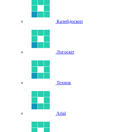
Калейдоскоп
Логосвіт
Технок
Arial