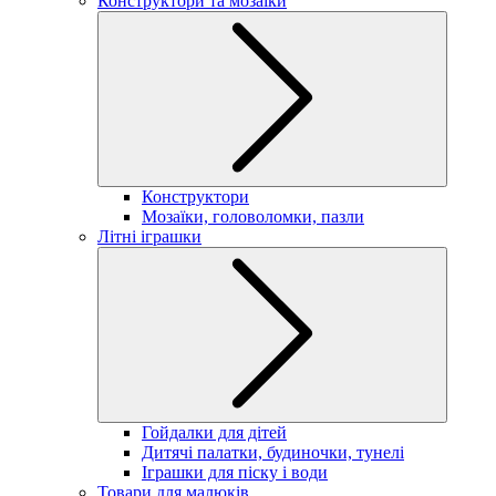
Конструктори та мозаїки
Конструктори
Мозаїки, головоломки, пазли
Літні іграшки
Гойдалки для дітей
Дитячі палатки, будиночки, тунелі
Іграшки для піску і води
Товари для малюків