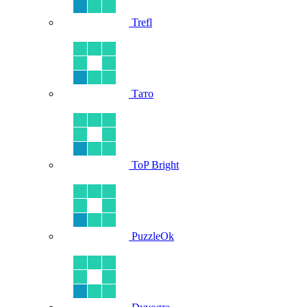
Trefl
Тато
ToP Bright
PuzzleOk