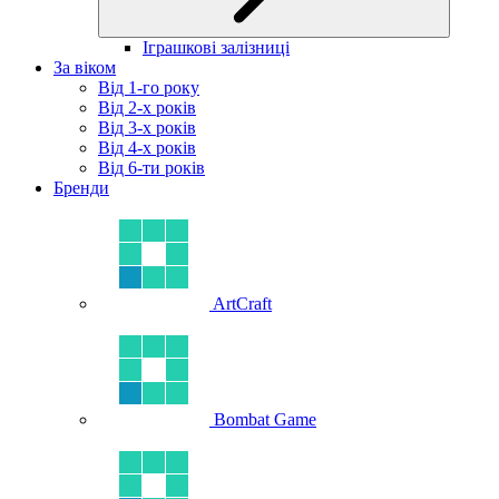
Іграшкові залізниці
За віком
Від 1-го року
Від 2-х років
Від 3-х років
Від 4-х років
Від 6-ти років
Бренди
ArtCraft
Bombat Game