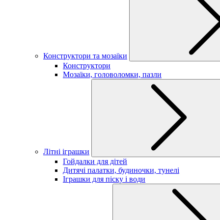
Конструктори та мозаїки
Конструктори
Мозаїки, головоломки, пазли
Літні іграшки
Гойдалки для дітей
Дитячі палатки, будиночки, тунелі
Іграшки для піску і води