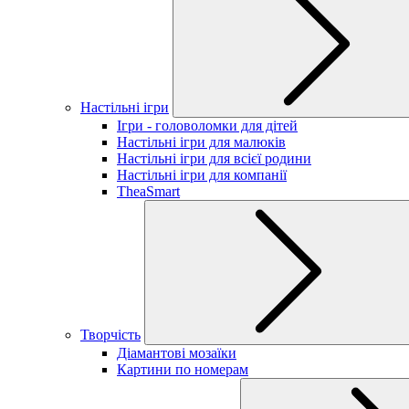
Настільні ігри
Ігри - головоломки для дітей
Настільні ігри для малюків
Настільні ігри для всієї родини
Настільні ігри для компанії
TheaSmart
Творчість
Діамантові мозаїки
Картини по номерам