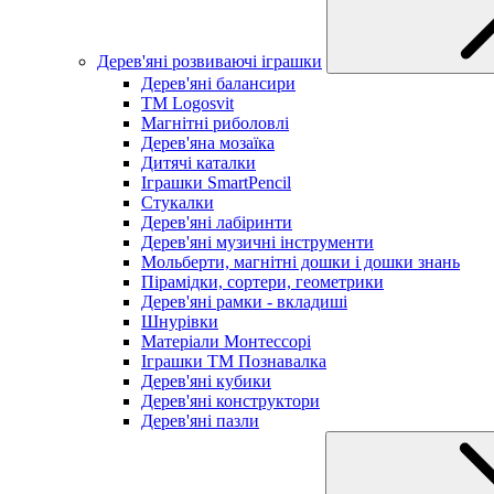
Дерев'яні розвиваючі іграшки
Дерев'яні балансири
TM Logosvit
Магнітні риболовлі
Дерев'яна мозаїка
Дитячі каталки
Іграшки SmartPencil
Стукалки
Дерев'яні лабіринти
Дерев'яні музичні інструменти
Мольберти, магнітні дошки і дошки знань
Пірамідки, сортери, геометрики
Дерев'яні рамки - вкладиші
Шнурівки
Матеріали Монтессорі
Іграшки ТМ Познавалка
Дерев'яні кубики
Дерев'яні конструктори
Дерев'яні пазли