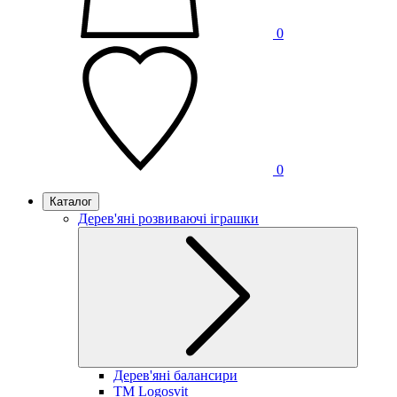
0
0
Каталог
Дерев'яні розвиваючі іграшки
Дерев'яні балансири
TM Logosvit