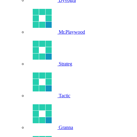
Dyvogra
Mr.Playwood
Strateg
Tactic
Granna