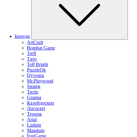
Бренди
ArtCraft
Bombat Game
Trefl
Тато
ToP Bright
PuzzleOk
Dyvogra
Mr.Playwood
Strateg
Tactic
Granna
Калейдоскоп
Логосвіт
Технок
Arial
Ludum
Magdum
FunGame