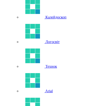
Калейдоскоп
Логосвіт
Технок
Arial