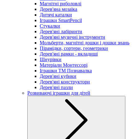
Магнітні риболовлі
Дерев'яна мозаїка
Дитячі каталки
Іграшки SmartPencil
Стукалки
Дерев'яні лабіринти
Дерев'яні музичні інструменти
Мольберти, магнітні дошки і дошки знань
Пірамідки, сортери, геометрики
Дерев'яні рамки - вкладиші
Шнурівки
Матеріали Монтессорі
Іграшки ТМ Познавалка
Дерев'яні кубики
Дерев'яні конструктори
Дерев'яні пазли
Розвиваючі іграшки для дітей