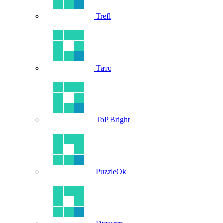
Trefl
Тато
ToP Bright
PuzzleOk