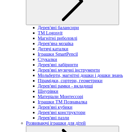
Дерев'яні балансири
TM Logosvit
Магнітні риболовлі
Дерев'яна мозаїка
Дитячі каталки
Іграшки SmartPencil
Стукалки
Дерев'яні лабіринти
Дерев'яні музичні інструменти
Мольберти, магнітні дошки і дошки знань
Пірамідки, сортери, геометрики
Дерев'яні рамки - вкладиші
Шнурівки
Матеріали Монтессорі
Іграшки ТМ Познавалка
Дерев'яні кубики
Дерев'яні конструктори
Дерев'яні пазли
Розвиваючі іграшки для дітей