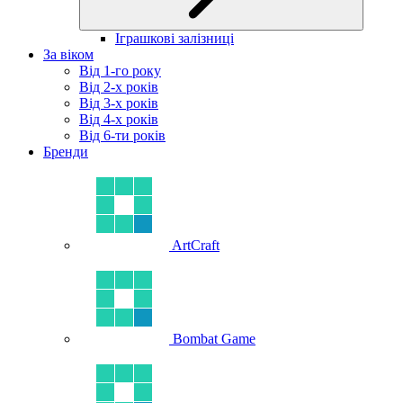
Іграшкові залізниці
За віком
Від 1-го року
Від 2-х років
Від 3-х років
Від 4-х років
Від 6-ти років
Бренди
ArtCraft
Bombat Game