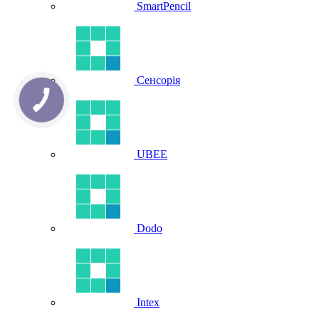
SmartPencil
Сенсорія
UBEE
Dodo
Intex