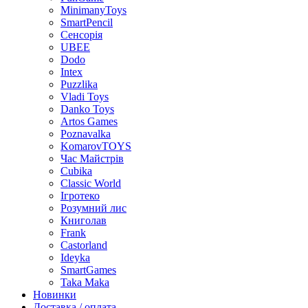
MinimanyToys
SmartPencil
Сенсорія
UBEE
Dodo
Intex
Puzzlika
Vladi Toys
Danko Toys
Artos Games
Poznavalka
KomarovTOYS
Час Майстрів
Cubika
Classic World
Ігротеко
Розумний лис
Книголав
Frank
Castorland
Ideyka
SmartGames
Taka Maka
Новинки
Доставка / оплата