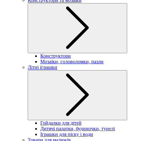
Конструктори та мозаїки
Конструктори
Мозаїки, головоломки, пазли
Літні іграшки
Гойдалки для дітей
Дитячі палатки, будиночки, тунелі
Іграшки для піску і води
Товари для малюків