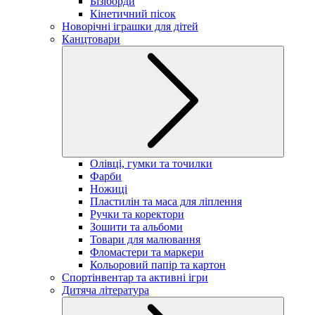
Бізіборди
Кінетичний пісок
Новорічні іграшки для дітей
Канцтовари
Олівці, гумки та точилки
Фарби
Ножиці
Пластилін та маса для ліплення
Ручки та коректори
Зошити та альбоми
Товари для малювання
Фломастери та маркери
Кольоровий папір та картон
Спортінвентар та активні ігри
Дитяча література