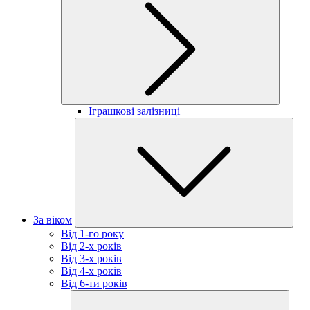
Іграшкові залізниці
За віком
Від 1-го року
Від 2-х років
Від 3-х років
Від 4-х років
Від 6-ти років