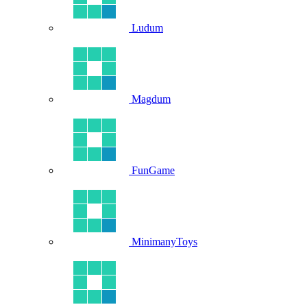
Ludum
Magdum
FunGame
MinimanyToys