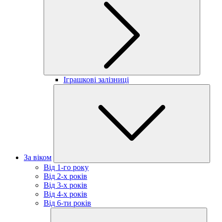
Іграшкові залізниці
За віком
Від 1-го року
Від 2-х років
Від 3-х років
Від 4-х років
Від 6-ти років