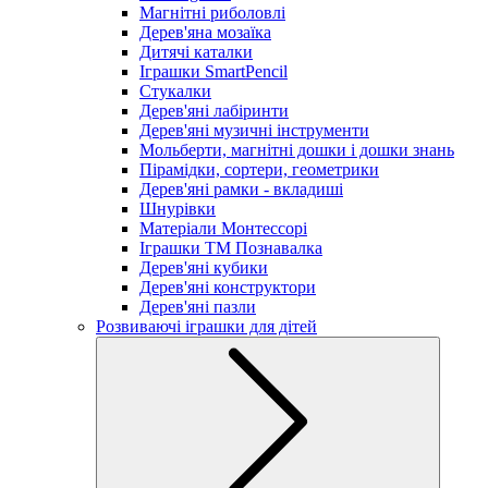
Магнітні риболовлі
Дерев'яна мозаїка
Дитячі каталки
Іграшки SmartPencil
Стукалки
Дерев'яні лабіринти
Дерев'яні музичні інструменти
Мольберти, магнітні дошки і дошки знань
Пірамідки, сортери, геометрики
Дерев'яні рамки - вкладиші
Шнурівки
Матеріали Монтессорі
Іграшки ТМ Познавалка
Дерев'яні кубики
Дерев'яні конструктори
Дерев'яні пазли
Розвиваючі іграшки для дітей