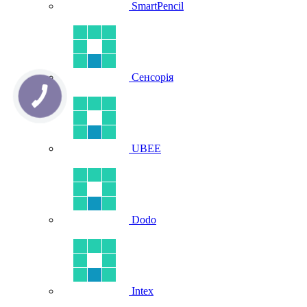
SmartPencil
Сенсорія
UBEE
Dodo
Intex