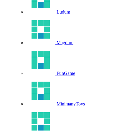
Ludum
Magdum
FunGame
MinimanyToys