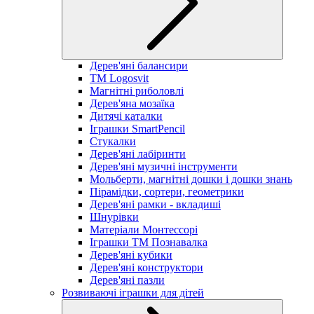
Дерев'яні балансири
TM Logosvit
Магнітні риболовлі
Дерев'яна мозаїка
Дитячі каталки
Іграшки SmartPencil
Стукалки
Дерев'яні лабіринти
Дерев'яні музичні інструменти
Мольберти, магнітні дошки і дошки знань
Пірамідки, сортери, геометрики
Дерев'яні рамки - вкладиші
Шнурівки
Матеріали Монтессорі
Іграшки ТМ Познавалка
Дерев'яні кубики
Дерев'яні конструктори
Дерев'яні пазли
Розвиваючі іграшки для дітей