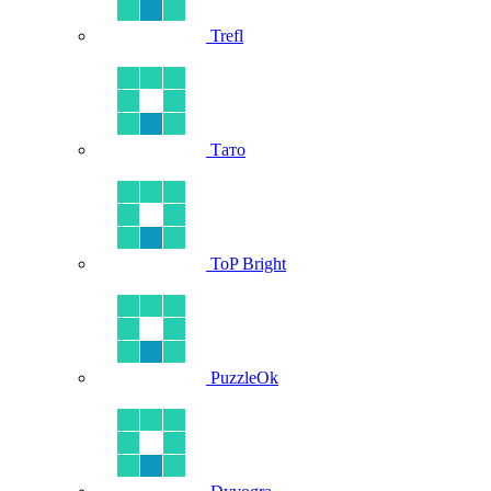
Trefl
Тато
ToP Bright
PuzzleOk