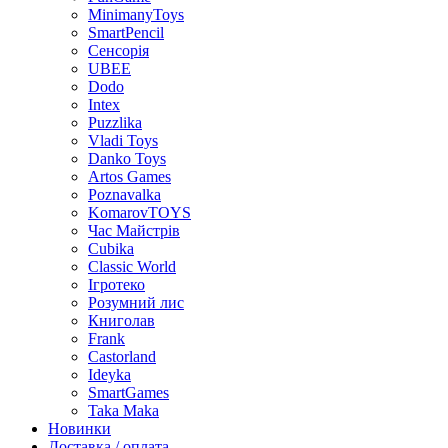
MinimanyToys
SmartPencil
Сенсорія
UBEE
Dodo
Intex
Puzzlika
Vladi Toys
Danko Toys
Artos Games
Poznavalka
KomarovTOYS
Час Майстрів
Cubika
Classic World
Ігротеко
Розумний лис
Книголав
Frank
Castorland
Ideyka
SmartGames
Taka Maka
Новинки
Доставка / оплата