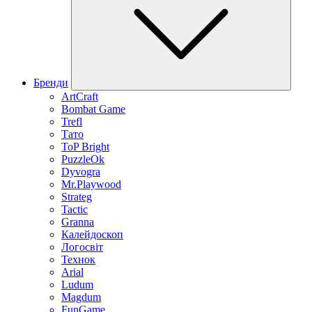
Бренди
ArtCraft
Bombat Game
Trefl
Тато
ToP Bright
PuzzleOk
Dyvogra
Mr.Playwood
Strateg
Tactic
Granna
Калейдоскоп
Логосвіт
Технок
Arial
Ludum
Magdum
FunGame