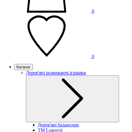
0
0
Каталог
Дерев'яні розвиваючі іграшки
Дерев'яні балансири
TM Logosvit