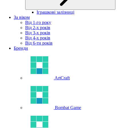
Іграшкові залізниці
За віком
Від 1-го року
Від 2-х років
Від 3-х років
Від 4-х років
Від 6-ти років
Бренди
ArtCraft
Bombat Game