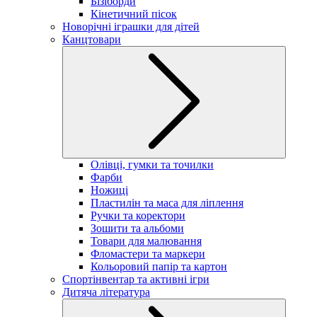
Бізіборди
Кінетичний пісок
Новорічні іграшки для дітей
Канцтовари
Олівці, гумки та точилки
Фарби
Ножиці
Пластилін та маса для ліплення
Ручки та коректори
Зошити та альбоми
Товари для малювання
Фломастери та маркери
Кольоровий папір та картон
Спортінвентар та активні ігри
Дитяча література