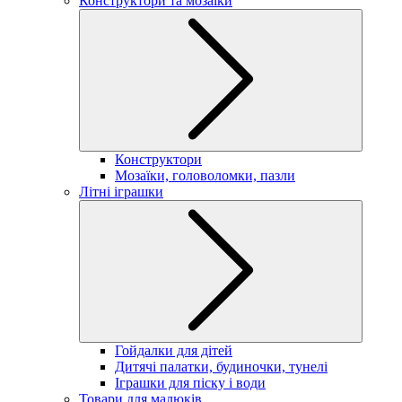
Конструктори та мозаїки
Конструктори
Мозаїки, головоломки, пазли
Літні іграшки
Гойдалки для дітей
Дитячі палатки, будиночки, тунелі
Іграшки для піску і води
Товари для малюків