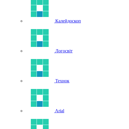
Калейдоскоп
Логосвіт
Технок
Arial