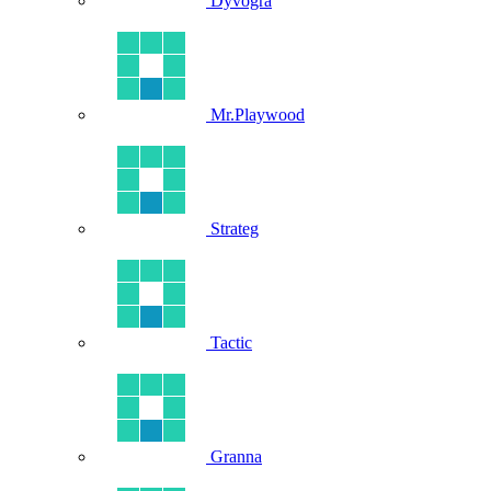
Dyvogra
Mr.Playwood
Strateg
Tactic
Granna