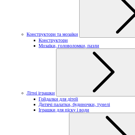
Конструктори та мозаїки
Конструктори
Мозаїки, головоломки, пазли
Літні іграшки
Гойдалки для дітей
Дитячі палатки, будиночки, тунелі
Іграшки для піску і води