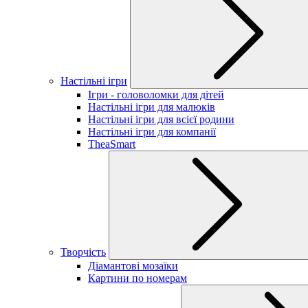
Настільні ігри
Ігри - головоломки для дітей
Настільні ігри для малюків
Настільні ігри для всієї родини
Настільні ігри для компанії
TheaSmart
Творчість
Діамантові мозаїки
Картини по номерам