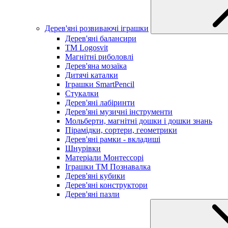
Дерев'яні розвиваючі іграшки
Дерев'яні балансири
TM Logosvit
Магнітні риболовлі
Дерев'яна мозаїка
Дитячі каталки
Іграшки SmartPencil
Стукалки
Дерев'яні лабіринти
Дерев'яні музичні інструменти
Мольберти, магнітні дошки і дошки знань
Пірамідки, сортери, геометрики
Дерев'яні рамки - вкладиші
Шнурівки
Матеріали Монтессорі
Іграшки ТМ Познавалка
Дерев'яні кубики
Дерев'яні конструктори
Дерев'яні пазли