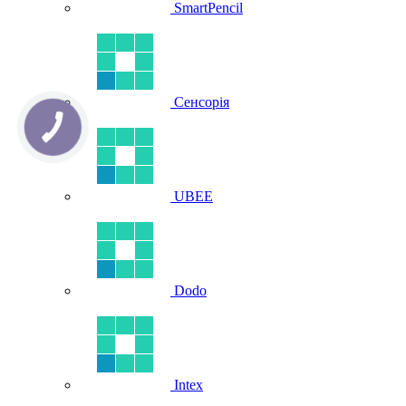
SmartPencil
Сенсорія
UBEE
Dodo
Intex