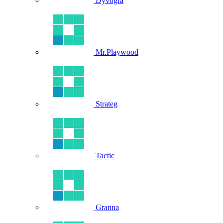
Dyvogra
Mr.Playwood
Strateg
Tactic
Granna