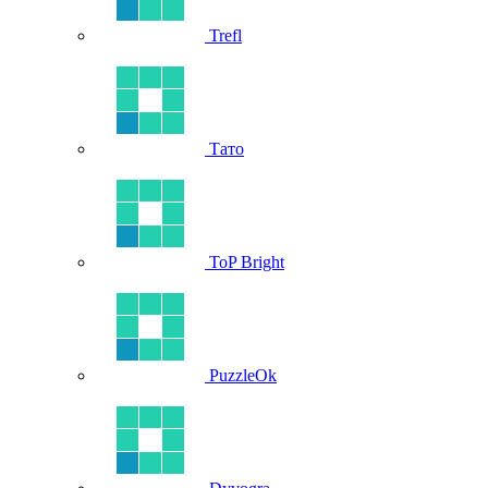
Trefl
Тато
ToP Bright
PuzzleOk