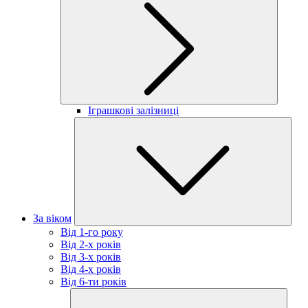
Іграшкові залізниці
За віком
Від 1-го року
Від 2-х років
Від 3-х років
Від 4-х років
Від 6-ти років