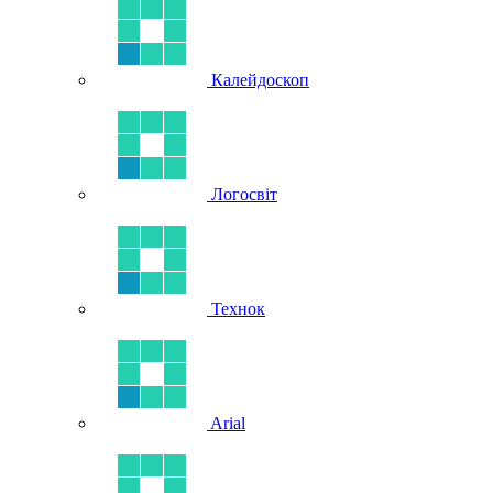
Калейдоскоп
Логосвіт
Технок
Arial