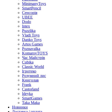
MinimanyToys
SmartPencil
Сенсорія
UBEE
Dodo
Intex
Puzzlika
Vladi Toys
Danko Toys
Artos Games
Poznavalka
KomarovTOYS
Час Майстрів
Cubika
Classic World
Ігротеко
Розумний лис
Книголав
Frank
Castorland
Ideyka
SmartGames
Taka Maka
Новинки
Доставка / оплата