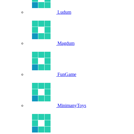
Ludum
Magdum
FunGame
MinimanyToys