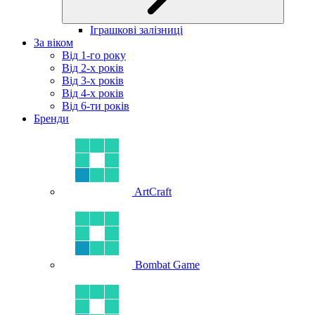
Іграшкові залізниці
За віком
Від 1-го року
Від 2-х років
Від 3-х років
Від 4-х років
Від 6-ти років
Бренди
ArtCraft
Bombat Game