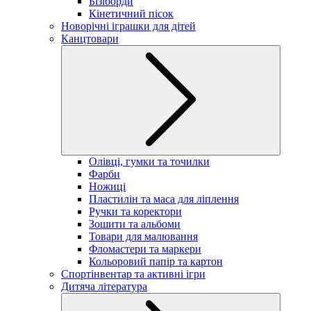
Бізіборди
Кінетичний пісок
Новорічні іграшки для дітей
Канцтовари
Олівці, гумки та точилки
Фарби
Ножиці
Пластилін та маса для ліплення
Ручки та коректори
Зошити та альбоми
Товари для малювання
Фломастери та маркери
Кольоровий папір та картон
Спортінвентар та активні ігри
Дитяча література