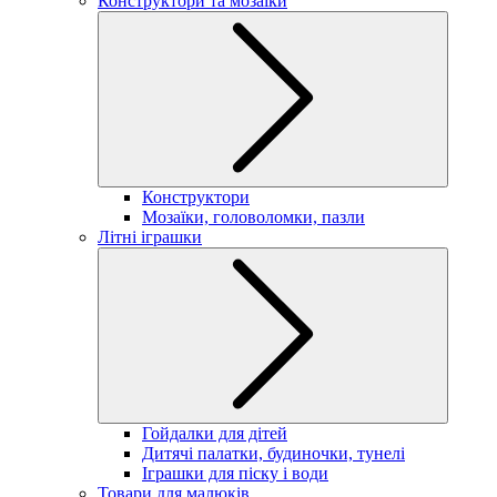
Конструктори та мозаїки
Конструктори
Мозаїки, головоломки, пазли
Літні іграшки
Гойдалки для дітей
Дитячі палатки, будиночки, тунелі
Іграшки для піску і води
Товари для малюків