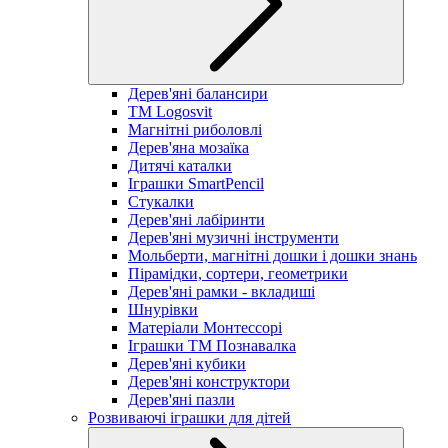
Дерев'яні балансири
TM Logosvit
Магнітні риболовлі
Дерев'яна мозаїка
Дитячі каталки
Іграшки SmartPencil
Стукалки
Дерев'яні лабіринти
Дерев'яні музичні інструменти
Мольберти, магнітні дошки і дошки знань
Пірамідки, сортери, геометрики
Дерев'яні рамки - вкладиші
Шнурівки
Матеріали Монтессорі
Іграшки ТМ Познавалка
Дерев'яні кубики
Дерев'яні конструктори
Дерев'яні пазли
Розвиваючі іграшки для дітей