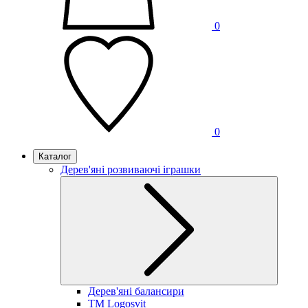
0
0
Каталог
Дерев'яні розвиваючі іграшки
Дерев'яні балансири
TM Logosvit