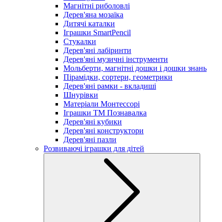
Магнітні риболовлі
Дерев'яна мозаїка
Дитячі каталки
Іграшки SmartPencil
Стукалки
Дерев'яні лабіринти
Дерев'яні музичні інструменти
Мольберти, магнітні дошки і дошки знань
Пірамідки, сортери, геометрики
Дерев'яні рамки - вкладиші
Шнурівки
Матеріали Монтессорі
Іграшки ТМ Познавалка
Дерев'яні кубики
Дерев'яні конструктори
Дерев'яні пазли
Розвиваючі іграшки для дітей