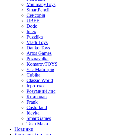
MinimanyToys
SmartPencil
Сенсорія
UBEE
Dodo
Intex
Puzzlika
Vladi Toys
Danko Toys
Artos Games
Poznavalka
KomarovTOYS
Час Майстрів
Cubika
Classic World
Ігротеко
Розумний лис
Книголав
Frank
Castorland
Ideyka
SmartGames
Taka Maka
Новинки
Доставка / оплата