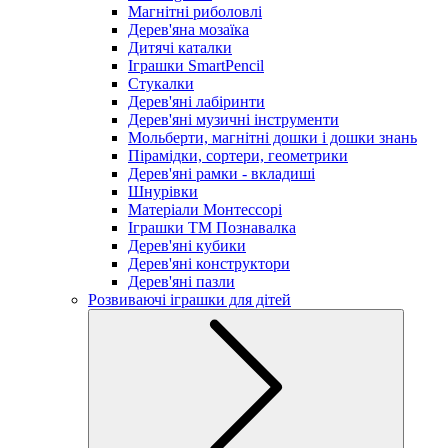
Магнітні риболовлі
Дерев'яна мозаїка
Дитячі каталки
Іграшки SmartPencil
Стукалки
Дерев'яні лабіринти
Дерев'яні музичні інструменти
Мольберти, магнітні дошки і дошки знань
Пірамідки, сортери, геометрики
Дерев'яні рамки - вкладиші
Шнурівки
Матеріали Монтессорі
Іграшки ТМ Познавалка
Дерев'яні кубики
Дерев'яні конструктори
Дерев'яні пазли
Розвиваючі іграшки для дітей