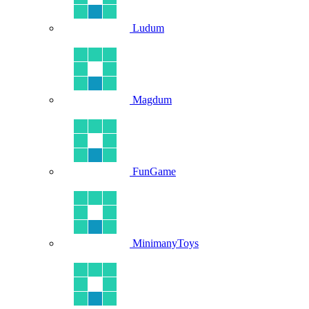
Ludum
Magdum
FunGame
MinimanyToys