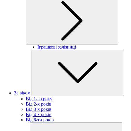
Іграшкові залізниці
За віком
Від 1-го року
Від 2-х років
Від 3-х років
Від 4-х років
Від 6-ти років