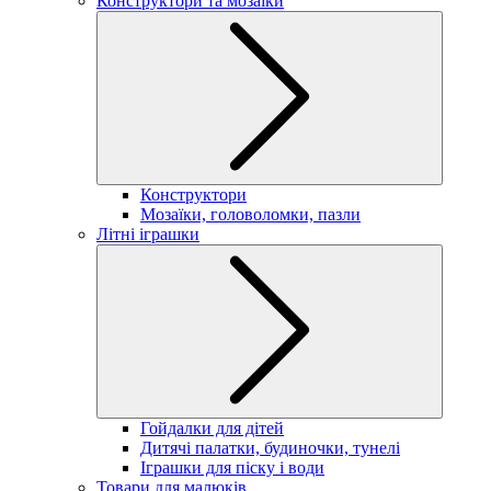
Конструктори та мозаїки
Конструктори
Мозаїки, головоломки, пазли
Літні іграшки
Гойдалки для дітей
Дитячі палатки, будиночки, тунелі
Іграшки для піску і води
Товари для малюків