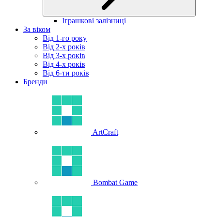
Іграшкові залізниці
За віком
Від 1-го року
Від 2-х років
Від 3-х років
Від 4-х років
Від 6-ти років
Бренди
ArtCraft
Bombat Game