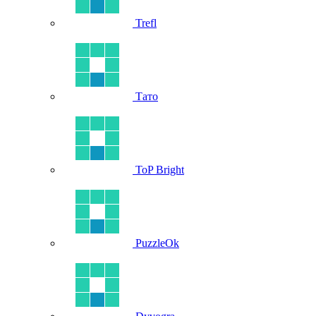
Trefl
Тато
ToP Bright
PuzzleOk