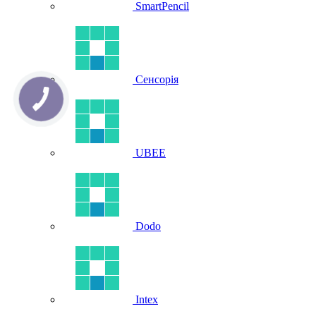
SmartPencil
Сенсорія
UBEE
Dodo
Intex