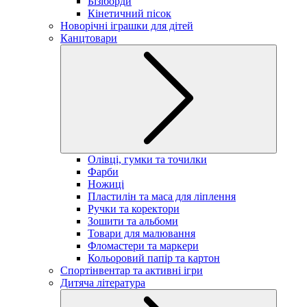
Бізіборди
Кінетичний пісок
Новорічні іграшки для дітей
Канцтовари
Олівці, гумки та точилки
Фарби
Ножиці
Пластилін та маса для ліплення
Ручки та коректори
Зошити та альбоми
Товари для малювання
Фломастери та маркери
Кольоровий папір та картон
Спортінвентар та активні ігри
Дитяча література