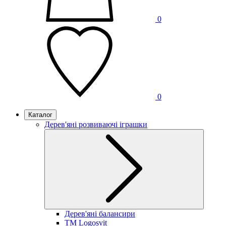
0
0
Каталог
Дерев'яні розвиваючі іграшки
Дерев'яні балансири
TM Logosvit