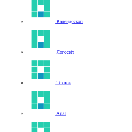
Калейдоскоп
Логосвіт
Технок
Arial