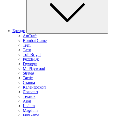
Бренди
ArtCraft
Bombat Game
Trefl
Тато
ToP Bright
PuzzleOk
Dyvogra
Mr.Playwood
Strateg
Tactic
Granna
Калейдоскоп
Логосвіт
Технок
Arial
Ludum
Magdum
FunGame