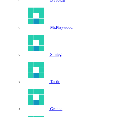
Dyvogra
Mr.Playwood
Strateg
Tactic
Granna