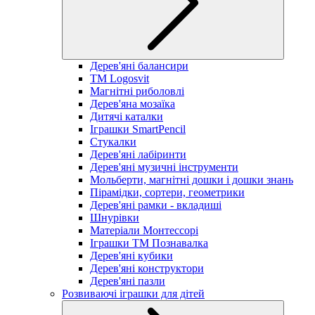
Дерев'яні балансири
TM Logosvit
Магнітні риболовлі
Дерев'яна мозаїка
Дитячі каталки
Іграшки SmartPencil
Стукалки
Дерев'яні лабіринти
Дерев'яні музичні інструменти
Мольберти, магнітні дошки і дошки знань
Пірамідки, сортери, геометрики
Дерев'яні рамки - вкладиші
Шнурівки
Матеріали Монтессорі
Іграшки ТМ Познавалка
Дерев'яні кубики
Дерев'яні конструктори
Дерев'яні пазли
Розвиваючі іграшки для дітей