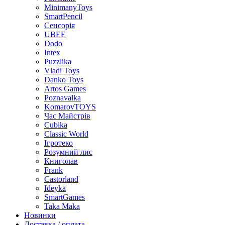
MinimanyToys
SmartPencil
Сенсорія
UBEE
Dodo
Intex
Puzzlika
Vladi Toys
Danko Toys
Artos Games
Poznavalka
KomarovTOYS
Час Майстрів
Cubika
Classic World
Ігротеко
Розумний лис
Книголав
Frank
Castorland
Ideyka
SmartGames
Taka Maka
Новинки
Доставка / оплата