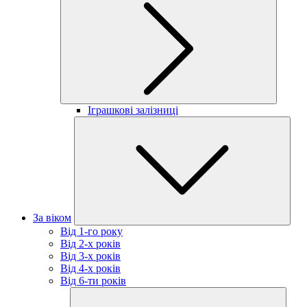
Іграшкові залізниці
За віком
Від 1-го року
Від 2-х років
Від 3-х років
Від 4-х років
Від 6-ти років