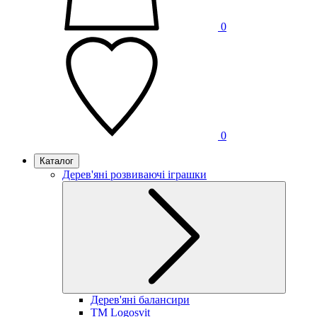
0
0
Каталог
Дерев'яні розвиваючі іграшки
Дерев'яні балансири
TM Logosvit