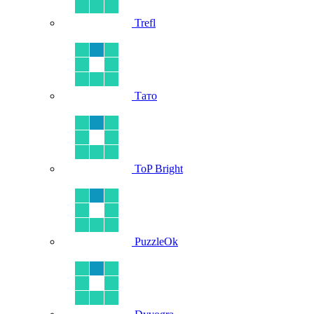
Trefl
Тато
ToP Bright
PuzzleOk