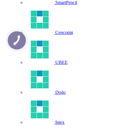
SmartPencil
Сенсорія
UBEE
Dodo
Intex