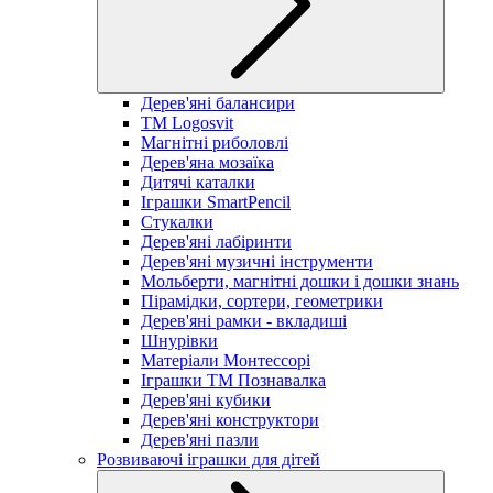
Дерев'яні балансири
TM Logosvit
Магнітні риболовлі
Дерев'яна мозаїка
Дитячі каталки
Іграшки SmartPencil
Стукалки
Дерев'яні лабіринти
Дерев'яні музичні інструменти
Мольберти, магнітні дошки і дошки знань
Пірамідки, сортери, геометрики
Дерев'яні рамки - вкладиші
Шнурівки
Матеріали Монтессорі
Іграшки ТМ Познавалка
Дерев'яні кубики
Дерев'яні конструктори
Дерев'яні пазли
Розвиваючі іграшки для дітей