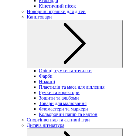
Бізіборди
Кінетичний пісок
Новорічні іграшки для дітей
Канцтовари
Олівці, гумки та точилки
Фарби
Ножиці
Пластилін та маса для ліплення
Ручки та коректори
Зошити та альбоми
Товари для малювання
Фломастери та маркери
Кольоровий папір та картон
Спортінвентар та активні ігри
Дитяча література