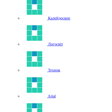
Калейдоскоп
Логосвіт
Технок
Arial