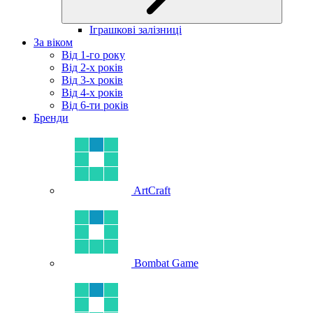
Іграшкові залізниці
За віком
Від 1-го року
Від 2-х років
Від 3-х років
Від 4-х років
Від 6-ти років
Бренди
ArtCraft
Bombat Game