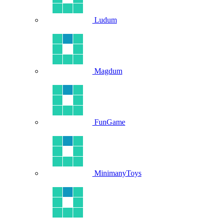
Ludum
Magdum
FunGame
MinimanyToys