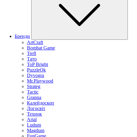
Бренди
ArtCraft
Bombat Game
Trefl
Тато
ToP Bright
PuzzleOk
Dyvogra
Mr.Playwood
Strateg
Tactic
Granna
Калейдоскоп
Логосвіт
Технок
Arial
Ludum
Magdum
FunGame