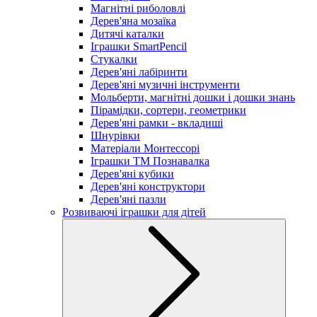
Магнітні риболовлі
Дерев'яна мозаїка
Дитячі каталки
Іграшки SmartPencil
Стукалки
Дерев'яні лабіринти
Дерев'яні музичні інструменти
Мольберти, магнітні дошки і дошки знань
Пірамідки, сортери, геометрики
Дерев'яні рамки - вкладиші
Шнурівки
Матеріали Монтессорі
Іграшки ТМ Познавалка
Дерев'яні кубики
Дерев'яні конструктори
Дерев'яні пазли
Розвиваючі іграшки для дітей