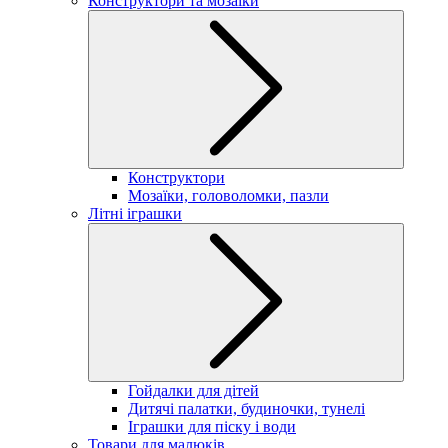
Конструктори та мозаїки
Конструктори
Мозаїки, головоломки, пазли
Літні іграшки
Гойдалки для дітей
Дитячі палатки, будиночки, тунелі
Іграшки для піску і води
Товари для малюків