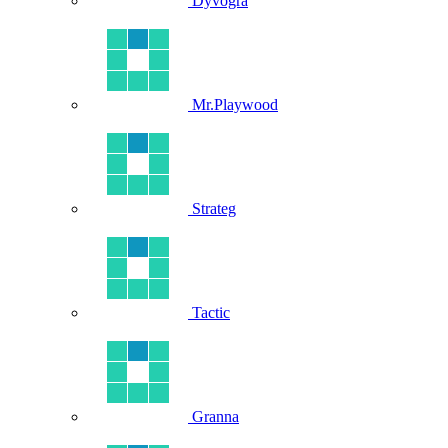
Dyvogra
Mr.Playwood
Strateg
Tactic
Granna