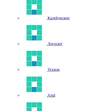
Калейдоскоп
Логосвіт
Технок
Arial