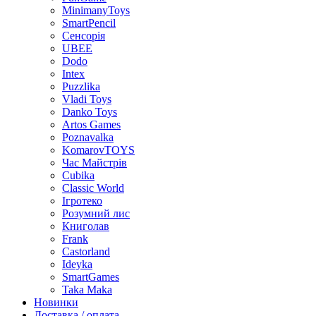
MinimanyToys
SmartPencil
Сенсорія
UBEE
Dodo
Intex
Puzzlika
Vladi Toys
Danko Toys
Artos Games
Poznavalka
KomarovTOYS
Час Майстрів
Cubika
Classic World
Ігротеко
Розумний лис
Книголав
Frank
Castorland
Ideyka
SmartGames
Taka Maka
Новинки
Доставка / оплата