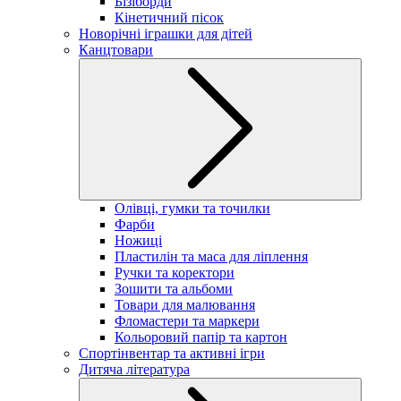
Бізіборди
Кінетичний пісок
Новорічні іграшки для дітей
Канцтовари
Олівці, гумки та точилки
Фарби
Ножиці
Пластилін та маса для ліплення
Ручки та коректори
Зошити та альбоми
Товари для малювання
Фломастери та маркери
Кольоровий папір та картон
Спортінвентар та активні ігри
Дитяча література