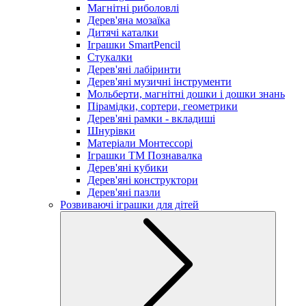
Магнітні риболовлі
Дерев'яна мозаїка
Дитячі каталки
Іграшки SmartPencil
Стукалки
Дерев'яні лабіринти
Дерев'яні музичні інструменти
Мольберти, магнітні дошки і дошки знань
Пірамідки, сортери, геометрики
Дерев'яні рамки - вкладиші
Шнурівки
Матеріали Монтессорі
Іграшки ТМ Познавалка
Дерев'яні кубики
Дерев'яні конструктори
Дерев'яні пазли
Розвиваючі іграшки для дітей