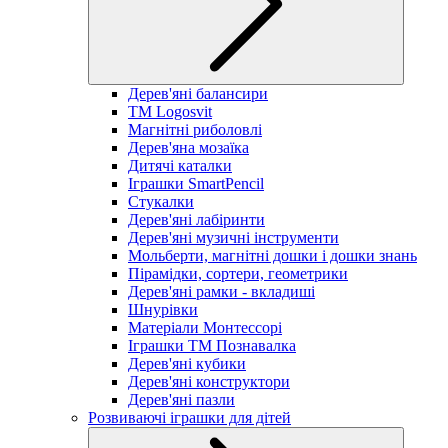
Дерев'яні балансири
TM Logosvit
Магнітні риболовлі
Дерев'яна мозаїка
Дитячі каталки
Іграшки SmartPencil
Стукалки
Дерев'яні лабіринти
Дерев'яні музичні інструменти
Мольберти, магнітні дошки і дошки знань
Пірамідки, сортери, геометрики
Дерев'яні рамки - вкладиші
Шнурівки
Матеріали Монтессорі
Іграшки ТМ Познавалка
Дерев'яні кубики
Дерев'яні конструктори
Дерев'яні пазли
Розвиваючі іграшки для дітей