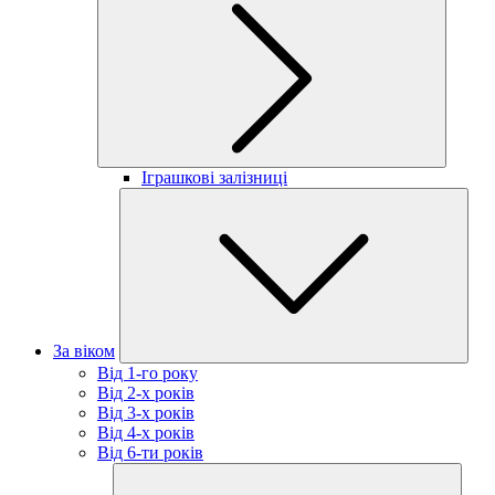
Іграшкові залізниці
За віком
Від 1-го року
Від 2-х років
Від 3-х років
Від 4-х років
Від 6-ти років