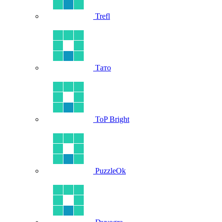
Trefl
Тато
ToP Bright
PuzzleOk