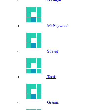
Dyvogra
Mr.Playwood
Strateg
Tactic
Granna