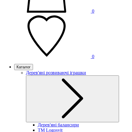
0
0
Каталог
Дерев'яні розвиваючі іграшки
Дерев'яні балансири
TM Logosvit