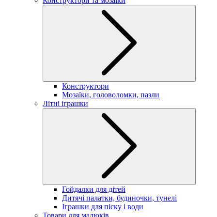
Конструктори та мозаїки
Конструктори
Мозаїки, головоломки, пазли
Літні іграшки
Гойдалки для дітей
Дитячі палатки, будиночки, тунелі
Іграшки для піску і води
Товари для малюків