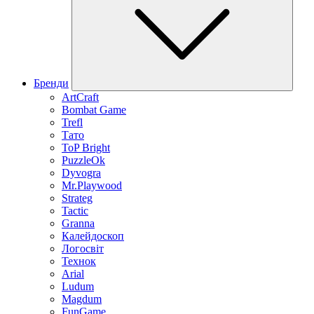
Бренди
ArtCraft
Bombat Game
Trefl
Тато
ToP Bright
PuzzleOk
Dyvogra
Mr.Playwood
Strateg
Tactic
Granna
Калейдоскоп
Логосвіт
Технок
Arial
Ludum
Magdum
FunGame