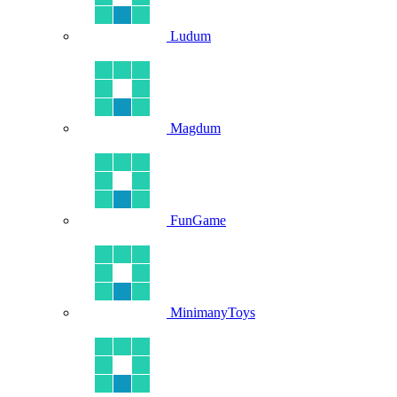
Ludum
Magdum
FunGame
MinimanyToys