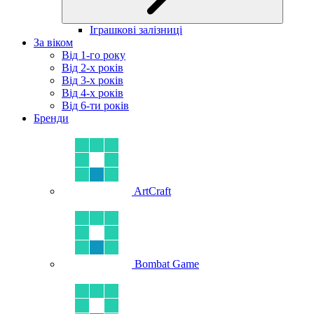
Іграшкові залізниці
За віком
Від 1-го року
Від 2-х років
Від 3-х років
Від 4-х років
Від 6-ти років
Бренди
ArtCraft
Bombat Game