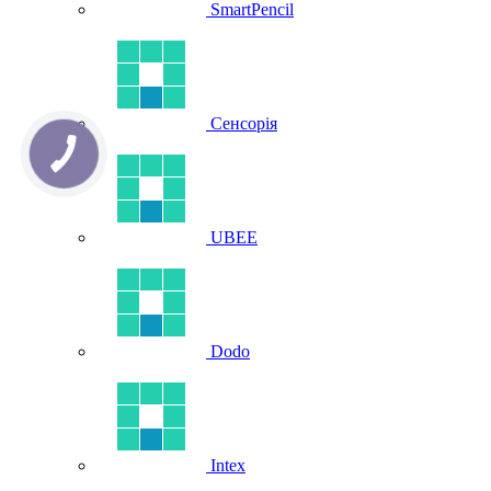
SmartPencil
Сенсорія
UBEE
Dodo
Intex