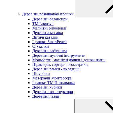
Дерев'яні розвиваючі іграшки
Дерев'яні балансири
TM Logosvit
Магнітні риболовлі
Дерев'яна мозаїка
Дитячі каталки
Іграшки SmartPencil
Стукалки
Дерев'яні лабіринти
Дерев'яні музичні інструменти
Мольберти, магнітні дошки і дошки знань
Пірамідки, сортери, геометрики
Дерев'яні рамки - вкладиші
Шнурівки
Матеріали Монтессорі
Іграшки ТМ Познавалка
Дерев'яні кубики
Дерев'яні конструктори
Дерев'яні пазли