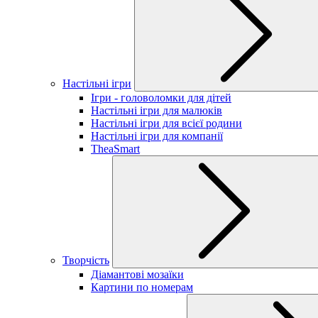
Настільні ігри
Ігри - головоломки для дітей
Настільні ігри для малюків
Настільні ігри для всієї родини
Настільні ігри для компанії
TheaSmart
Творчість
Діамантові мозаїки
Картини по номерам