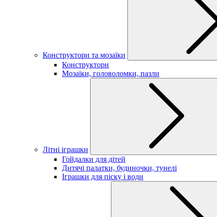
Конструктори та мозаїки
Конструктори
Мозаїки, головоломки, пазли
Літні іграшки
Гойдалки для дітей
Дитячі палатки, будиночки, тунелі
Іграшки для піску і води