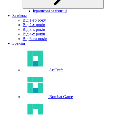
Іграшкові залізниці
За віком
Від 1-го року
Від 2-х років
Від 3-х років
Від 4-х років
Від 6-ти років
Бренди
ArtCraft
Bombat Game