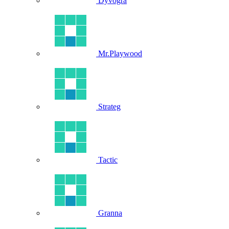
Dyvogra
Mr.Playwood
Strateg
Tactic
Granna