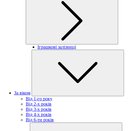
Іграшкові залізниці
За віком
Від 1-го року
Від 2-х років
Від 3-х років
Від 4-х років
Від 6-ти років