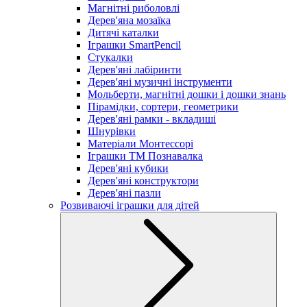
Магнітні риболовлі
Дерев'яна мозаїка
Дитячі каталки
Іграшки SmartPencil
Стукалки
Дерев'яні лабіринти
Дерев'яні музичні інструменти
Мольберти, магнітні дошки і дошки знань
Пірамідки, сортери, геометрики
Дерев'яні рамки - вкладиші
Шнурівки
Матеріали Монтессорі
Іграшки ТМ Познавалка
Дерев'яні кубики
Дерев'яні конструктори
Дерев'яні пазли
Розвиваючі іграшки для дітей