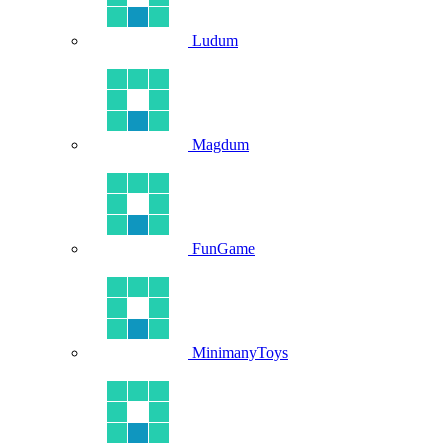
Ludum
Magdum
FunGame
MinimanyToys