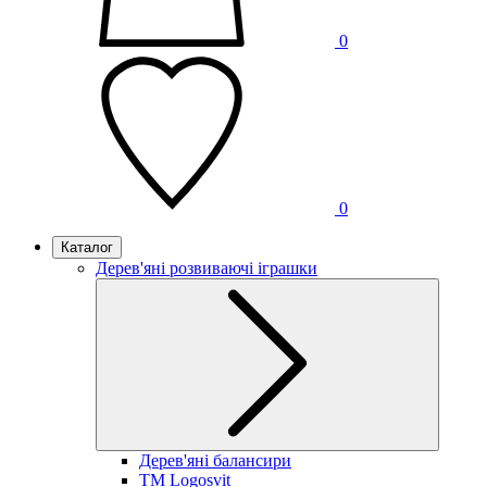
0
0
Каталог
Дерев'яні розвиваючі іграшки
Дерев'яні балансири
TM Logosvit