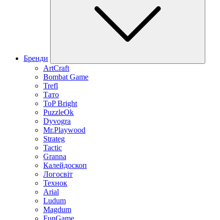
Бренди
ArtCraft
Bombat Game
Trefl
Тато
ToP Bright
PuzzleOk
Dyvogra
Mr.Playwood
Strateg
Tactic
Granna
Калейдоскоп
Логосвіт
Технок
Arial
Ludum
Magdum
FunGame