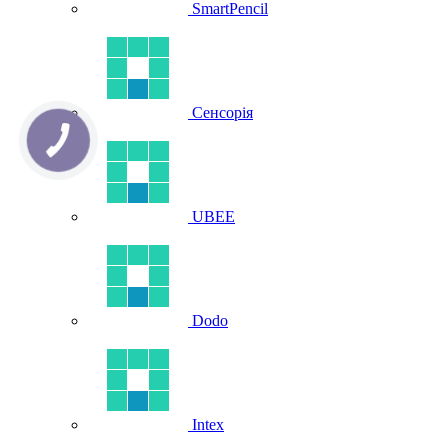
SmartPencil
Сенсорія
UBEE
Dodo
Intex