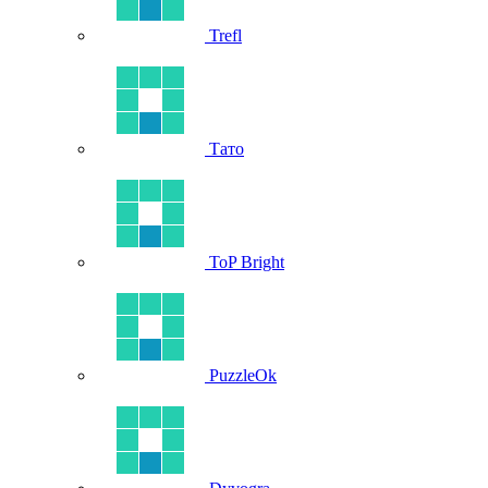
Trefl
Тато
ToP Bright
PuzzleOk