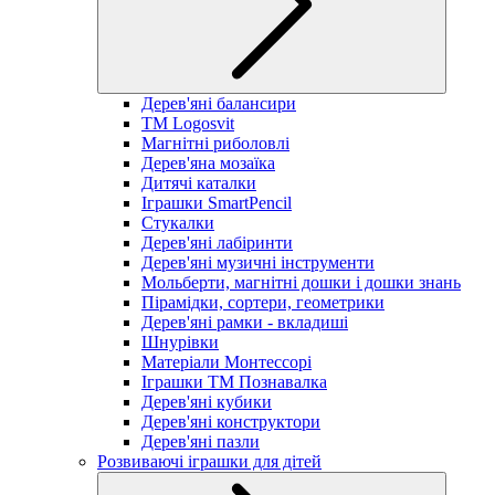
Дерев'яні балансири
TM Logosvit
Магнітні риболовлі
Дерев'яна мозаїка
Дитячі каталки
Іграшки SmartPencil
Стукалки
Дерев'яні лабіринти
Дерев'яні музичні інструменти
Мольберти, магнітні дошки і дошки знань
Пірамідки, сортери, геометрики
Дерев'яні рамки - вкладиші
Шнурівки
Матеріали Монтессорі
Іграшки ТМ Познавалка
Дерев'яні кубики
Дерев'яні конструктори
Дерев'яні пазли
Розвиваючі іграшки для дітей