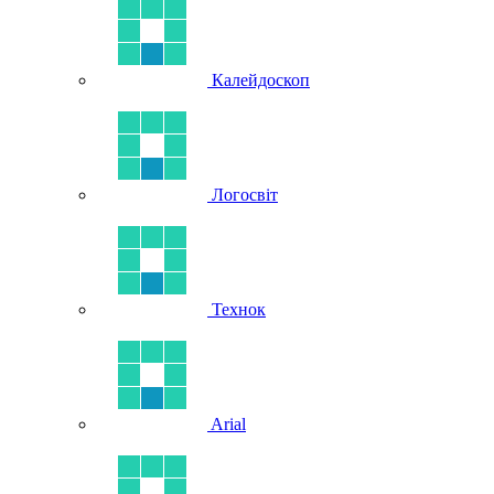
Калейдоскоп
Логосвіт
Технок
Arial