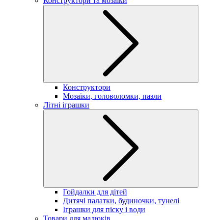
Конструктори та мозаїки
Конструктори
Мозаїки, головоломки, пазли
Літні іграшки
Гойдалки для дітей
Дитячі палатки, будиночки, тунелі
Іграшки для піску і води
Товари для малюків