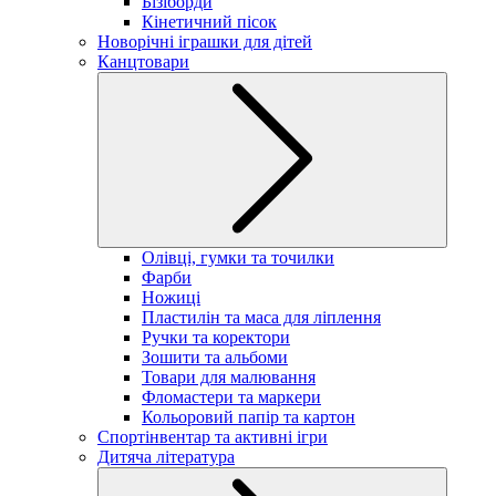
Бізіборди
Кінетичний пісок
Новорічні іграшки для дітей
Канцтовари
Олівці, гумки та точилки
Фарби
Ножиці
Пластилін та маса для ліплення
Ручки та коректори
Зошити та альбоми
Товари для малювання
Фломастери та маркери
Кольоровий папір та картон
Спортінвентар та активні ігри
Дитяча література