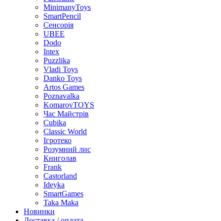
MinimanyToys
SmartPencil
Сенсорія
UBEE
Dodo
Intex
Puzzlika
Vladi Toys
Danko Toys
Artos Games
Poznavalka
KomarovTOYS
Час Майстрів
Cubika
Classic World
Ігротеко
Розумний лис
Книголав
Frank
Castorland
Ideyka
SmartGames
Taka Maka
Новинки
Доставка / оплата