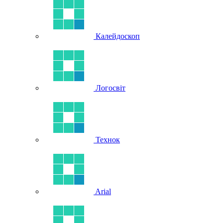
Калейдоскоп
Логосвіт
Технок
Arial