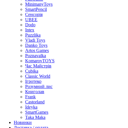
MinimanyToys
SmartPencil
Сенсорія
UBEE
Dodo
Intex
Puzzlika
Vladi Toys
Danko Toys
Artos Games
Poznavalka
KomarovTOYS
Час Майстрів
Cubika
Classic World
Ігротеко
Розумний лис
Книголав
Frank
Castorland
Ideyka
SmartGames
Taka Maka
Новинки
Доставка / оплата