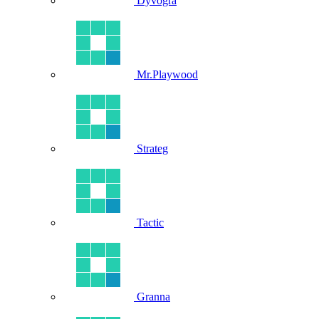
Dyvogra
Mr.Playwood
Strateg
Tactic
Granna