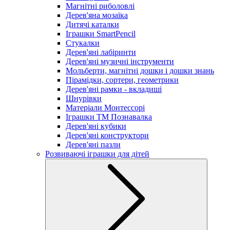
Магнітні риболовлі
Дерев'яна мозаїка
Дитячі каталки
Іграшки SmartPencil
Стукалки
Дерев'яні лабіринти
Дерев'яні музичні інструменти
Мольберти, магнітні дошки і дошки знань
Пірамідки, сортери, геометрики
Дерев'яні рамки - вкладиші
Шнурівки
Матеріали Монтессорі
Іграшки ТМ Познавалка
Дерев'яні кубики
Дерев'яні конструктори
Дерев'яні пазли
Розвиваючі іграшки для дітей