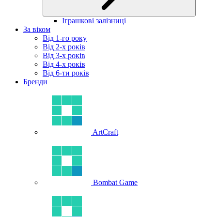
Іграшкові залізниці
За віком
Від 1-го року
Від 2-х років
Від 3-х років
Від 4-х років
Від 6-ти років
Бренди
ArtCraft
Bombat Game