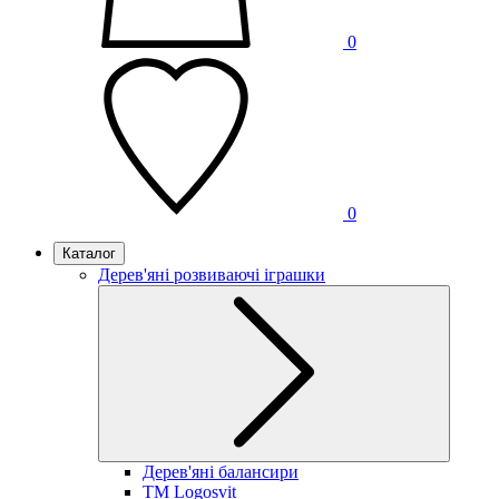
0
0
Каталог
Дерев'яні розвиваючі іграшки
Дерев'яні балансири
TM Logosvit