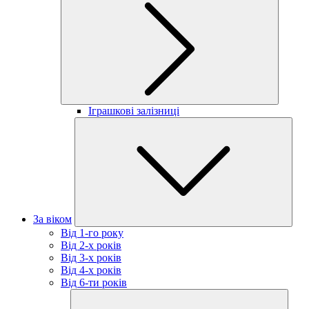
Іграшкові залізниці
За віком
Від 1-го року
Від 2-х років
Від 3-х років
Від 4-х років
Від 6-ти років