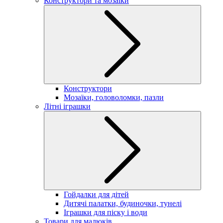
Конструктори та мозаїки
Конструктори
Мозаїки, головоломки, пазли
Літні іграшки
Гойдалки для дітей
Дитячі палатки, будиночки, тунелі
Іграшки для піску і води
Товари для малюків