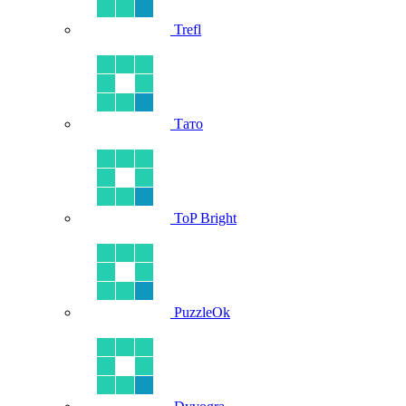
Trefl
Тато
ToP Bright
PuzzleOk