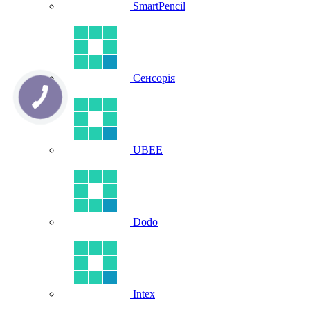
SmartPencil
Сенсорія
UBEE
Dodo
Intex