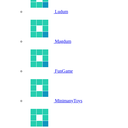
Ludum
Magdum
FunGame
MinimanyToys