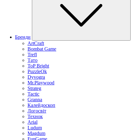
Бренди
ArtCraft
Bombat Game
Trefl
Тато
ToP Bright
PuzzleOk
Dyvogra
Mr.Playwood
Strateg
Tactic
Granna
Калейдоскоп
Логосвіт
Технок
Arial
Ludum
Magdum
FunGame