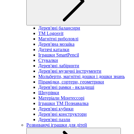
Дерев'яні балансири
TM Logosvit
Магнітні риболовлі
Дерев'яна мозаїка
Дитячі каталки
Іграшки SmartPencil
Стукалки
Дерев'яні лабіринти
Дерев'яні музичні інструменти
Мольберти, магнітні дошки і дошки знань
Пірамідки, сортери, геометрики
Дерев'яні рамки - вкладиші
Шнурівки
Матеріали Монтессорі
Іграшки ТМ Познавалка
Дерев'яні кубики
Дерев'яні конструктори
Дерев'яні пазли
Розвиваючі іграшки для дітей