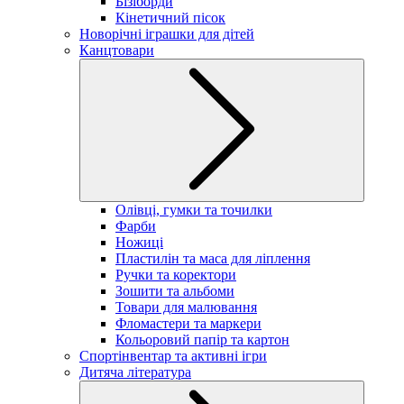
Бізіборди
Кінетичний пісок
Новорічні іграшки для дітей
Канцтовари
Олівці, гумки та точилки
Фарби
Ножиці
Пластилін та маса для ліплення
Ручки та коректори
Зошити та альбоми
Товари для малювання
Фломастери та маркери
Кольоровий папір та картон
Спортінвентар та активні ігри
Дитяча література